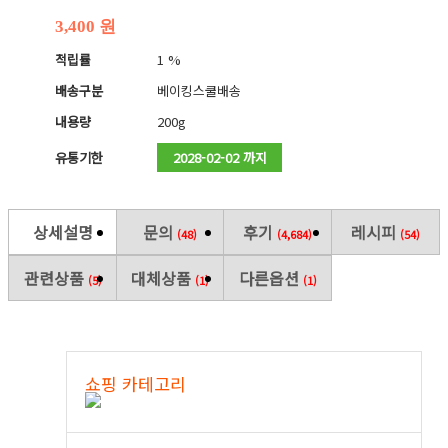
3,400 원
적립률
1 %
배송구분
베이킹스쿨배송
내용량
200g
유통기한
2028-02-02 까지
상세설명
문의
후기
레시피
(48)
(4,684)
(54)
관련상품
대체상품
다른옵션
(5)
(1)
(1)