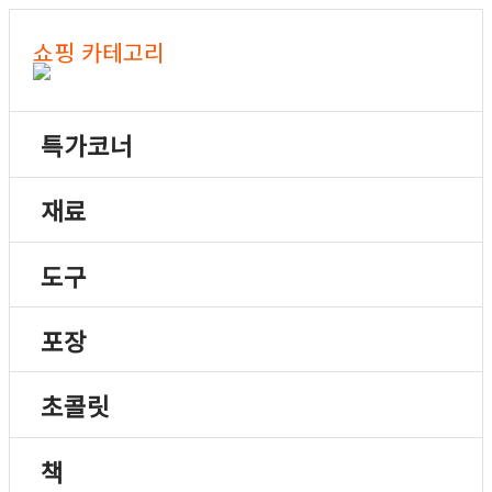
쇼핑 카테고리
특가코너
재료
도구
포장
초콜릿
책