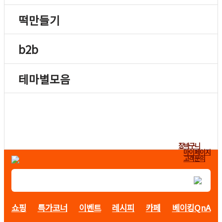
떡만들기
b2b
테마별모음
장바구니
마이페이지
고객문의
쇼핑
특가코너
이벤트
레시피
카페
베이킹QnA