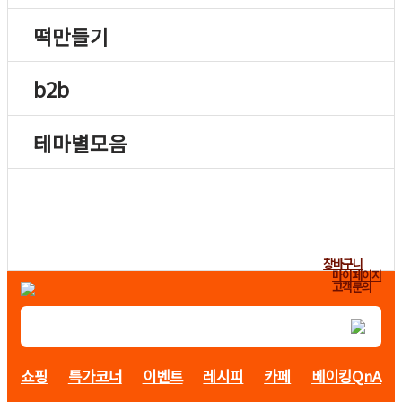
떡만들기
b2b
테마별모음
장바구니
마이페이지
고객문의
쇼핑
특가코너
이벤트
레시피
카페
베이킹QnA