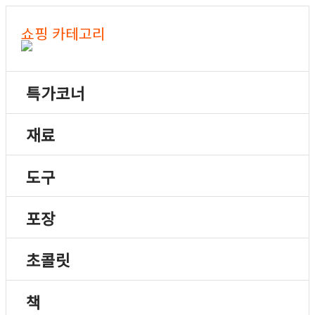
쇼핑 카테고리
특가코너
재료
도구
포장
초콜릿
책