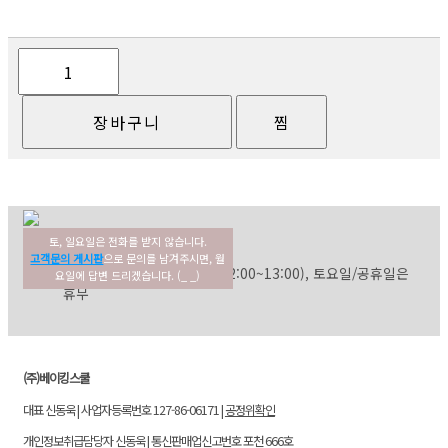
토, 일요일은 전화를 받지 않습니다.
02-354-3022
고객센터
고객문의 게시판
으로 문의를 남겨주시면, 월
평일: 09:30~17:30 (점심: 12:00~13:00), 토요일/공휴일은
요일에 답변 드리겠습니다. (_ _)
휴무
(주)베이킹스쿨
대표 신동욱 | 사업자등록번호 127-86-06171 |
공정위확인
개인정보취급담당자 신동욱 | 통신판매업신고번호 포천 666호