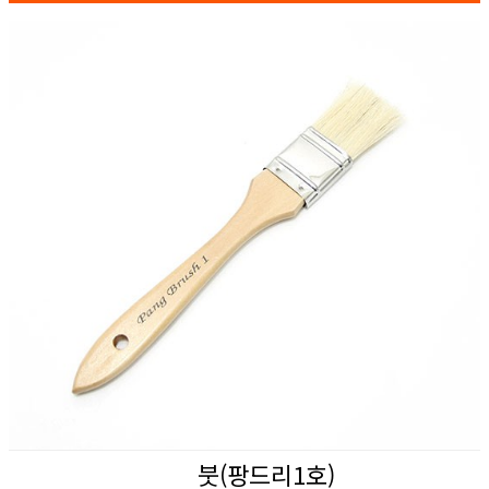
붓(팡드리1호)