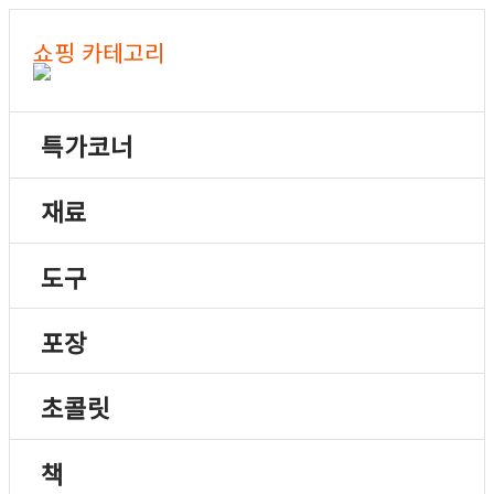
쇼핑 카테고리
특가코너
재료
도구
포장
초콜릿
책