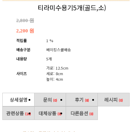
티라미수용기5개(골드,소)
2,800 원
2,200 원
적립률
1 %
배송구분
베이킹스쿨배송
내용량
5개
가로: 12.5cm
사이즈
세로: 8cm
높이: 4cm
상세설명
문의
후기
레시피
(0)
(8)
(0)
관련상품
대체상품
다른옵션
(10)
(0)
(0)