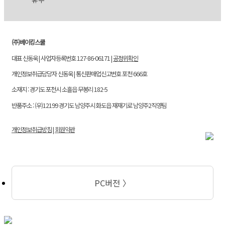
(주)베이킹스쿨
대표 신동욱 | 사업자등록번호 127-86-06171 |
공정위확인
개인정보취급담당자 신동욱 | 통신판매업신고번호 포천 666호
소재지 : 경기도 포천시 소흘읍 무봉리 182-5
반품주소 : (우)12199 경기도 남양주시 화도읍 재재기로 남양주2직영팀
개인정보취급방침
|
회원약관
PC버전 〉