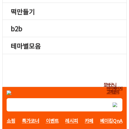
떡만들기
b2b
테마별모음
장바구니
마이페이지
고객문의
쇼핑
특가코너
이벤트
레시피
카페
베이킹QnA