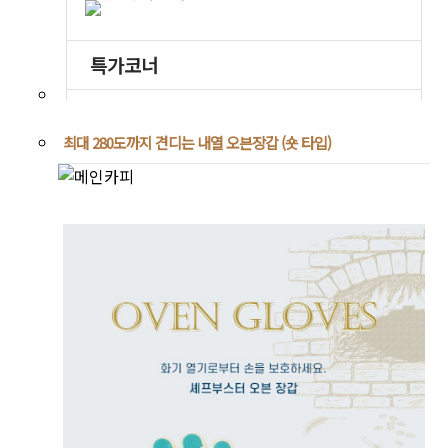
최대 280도까지 견디는 내열 오븐장갑 (숏 타입)