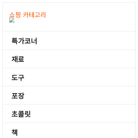
쇼핑 카테고리
특가코너
재료
도구
포장
초콜릿
책