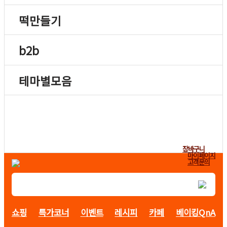
떡만들기
b2b
테마별모음
장바구니
마이페이지
고객문의
쇼핑
특가코너
이벤트
레시피
카페
베이킹QnA