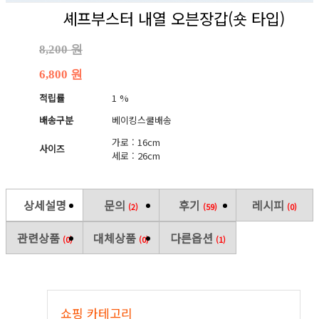
셰프부스터 내열 오븐장갑(숏 타입)
8,200 원
6,800 원
적립률
1 %
배송구분
베이킹스쿨배송
가로 : 16cm
사이즈
세로 : 26cm
상세설명
문의
후기
레시피
(2)
(59)
(0)
관련상품
대체상품
다른옵션
(0)
(0)
(1)