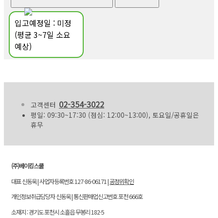
입고예정일 : 미정
(평균 3~7일 소요
예상)
02-354-3022
고객센터
평일: 09:30~17:30 (점심: 12:00~13:00), 토요일/공휴일은
휴무
(주)베이킹스쿨
대표 신동욱 | 사업자등록번호 127-86-06171 |
공정위확인
개인정보취급담당자 신동욱 | 통신판매업신고번호 포천 666호
소재지 : 경기도 포천시 소흘읍 무봉리 182-5