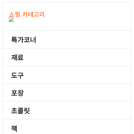
쇼핑 카테고리
특가코너
재료
도구
포장
초콜릿
책