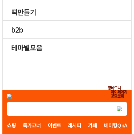
떡만들기
b2b
테마별모음
장바구니
마이페이지
고객문의
쇼핑
특가코너
이벤트
레시피
카페
베이킹QnA