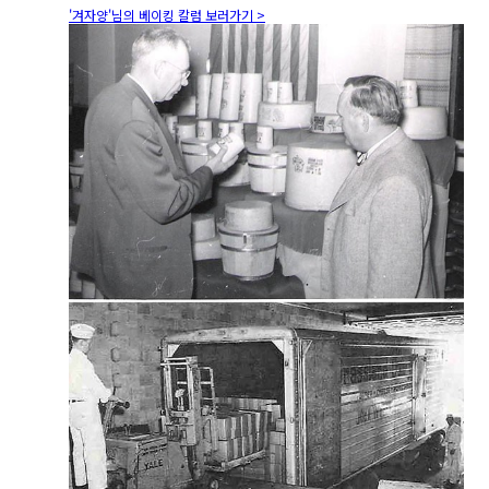
'겨자양'님의 베이킹 칼럼 보러가기 >