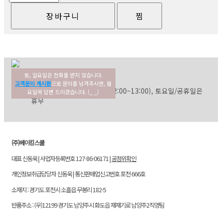
토, 일요일은 전화를 받지 않습니다.
02-354-3022
고객센터
고객문의 게시판
으로 문의를 남겨주시면, 월
평일: 09:30~17:30 (점심: 12:00~13:00), 토요일/공휴일은
요일에 답변 드리겠습니다. (_ _)
휴무
(주)베이킹스쿨
대표 신동욱 | 사업자등록번호 127-86-06171 |
공정위확인
개인정보취급담당자 신동욱 | 통신판매업신고번호 포천 666호
소재지 : 경기도 포천시 소흘읍 무봉리 182-5
반품주소 : (우)12199 경기도 남양주시 화도읍 재재기로 남양주2직영팀