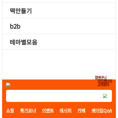
떡만들기
b2b
테마별모음
장바구니
마이페이지
고객문의
쇼핑
특가코너
이벤트
레시피
카페
베이킹QnA