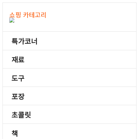
쇼핑 카테고리
특가코너
재료
도구
포장
초콜릿
책