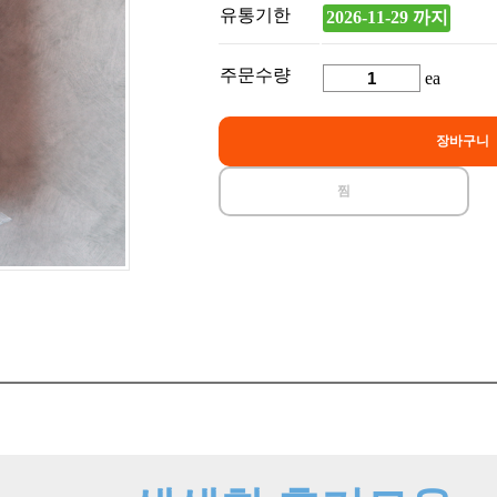
유통기한
2026-11-29 까지
주문수량
ea
장바구니
찜