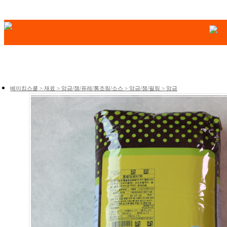
베이킹스쿨 > 재료 > 앙금/잼/퓨레/통조림/소스 > 앙금/잼/필링 > 앙금