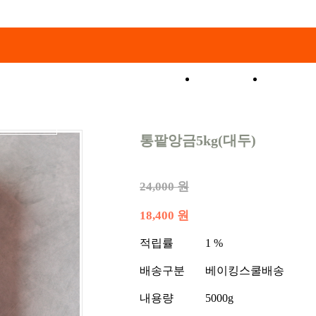
쇼핑몰
특가코
통팥앙금5kg(대두)
24,000 원
18,400 원
적립률
1 %
배송구분
베이킹스쿨배송
내용량
5000g