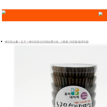
베이킹스쿨 > 도구 > 베이킹유산지/테프론시트 > 1회용_머핀컵/컵케익컵