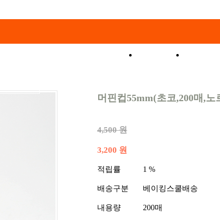
쇼핑몰
특가코
머핀컵55mm(초코,200매,노
4,500 원
3,200 원
적립률
1 %
배송구분
베이킹스쿨배송
내용량
200매