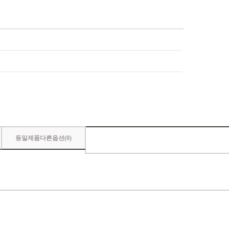
동일제품다른옵션(
0
)