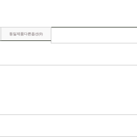
동일제품다른옵션(
0
)