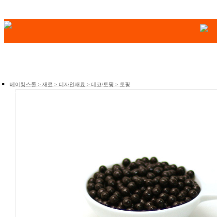
베이킹스쿨 > 재료 > 디자인재료 > 데코/토핑 > 토핑