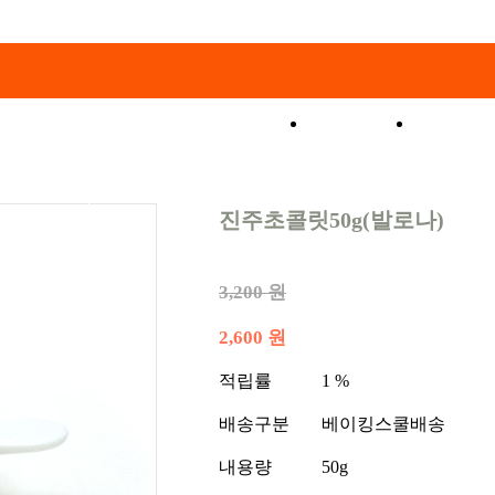
쇼핑몰
특가코
진주초콜릿50g(발로나)
3,200 원
2,600 원
적립률
1 %
배송구분
베이킹스쿨배송
내용량
50g