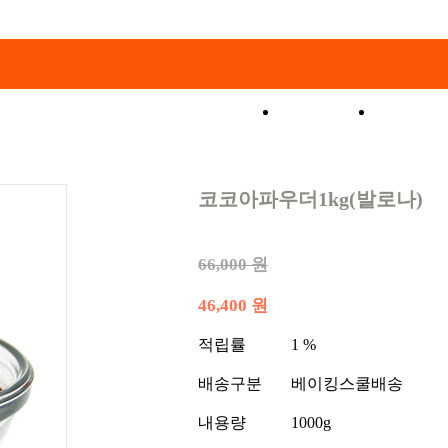
쇼핑몰
특가코
코코아파우더1kg(발로나)
66,000 원
46,400 원
적립률
1 %
배송구분
베이킹스쿨배송
내용량
1000g