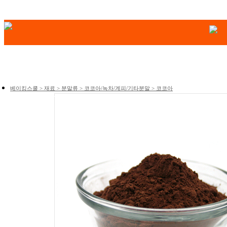
베이킹스쿨 > 재료 > 분말류 > 코코아/녹차/계피/기타분말 > 코코아