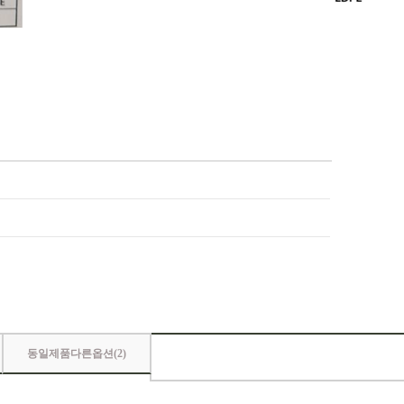
동일제품다른옵션(
2
)