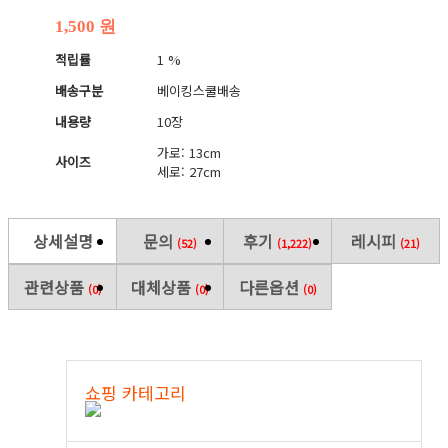
1,500 원
적립률
1 %
배송구분
베이킹스쿨배송
내용량
10장
가로: 13cm
사이즈
세로: 27cm
상세설명
문의
후기
레시피
(52)
(1,222)
(21)
관련상품
대체상품
다른옵션
(0)
(0)
(0)