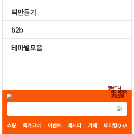
떡만들기
b2b
테마별모음
장바구니
마이페이지
고객문의
쇼핑
특가코너
이벤트
레시피
카페
베이킹QnA