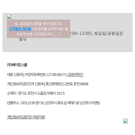
토, 일요일은 전화를 받지 않습니다.
02-354-3022
고객센터
고객문의 게시판
으로 문의를 남겨주시면, 월
평일: 09:30~17:30 (점심: 12:00~13:00), 토요일/공휴일은
요일에 답변 드리겠습니다. (_ _)
휴무
(주)베이킹스쿨
대표 신동욱 | 사업자등록번호 127-86-06171 |
공정위확인
개인정보취급담당자 신동욱 | 통신판매업신고번호 포천 666호
소재지 : 경기도 포천시 소흘읍 무봉리 182-5
반품주소 : (우)12199 경기도 남양주시 화도읍 재재기로 남양주2직영팀
개인정보취급방침
|
회원약관