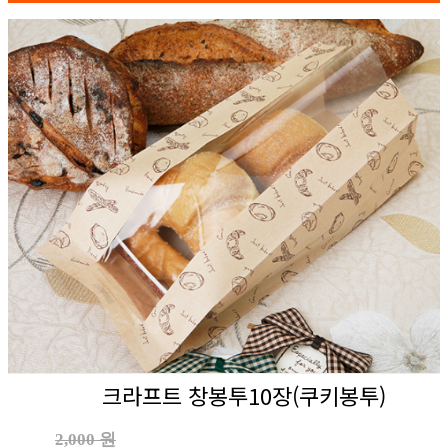
크라프트 창봉투10장(쿠키봉투)
2,000 원