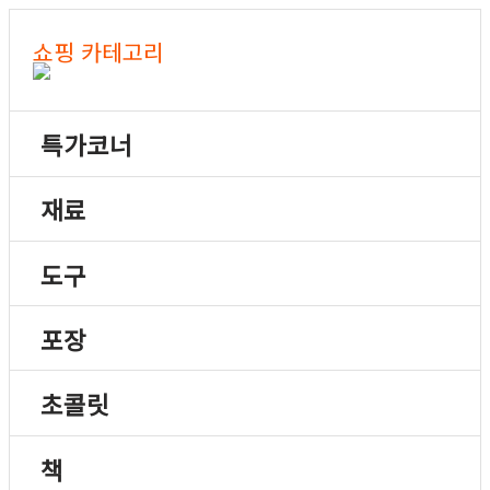
쇼핑 카테고리
특가코너
재료
도구
포장
초콜릿
책