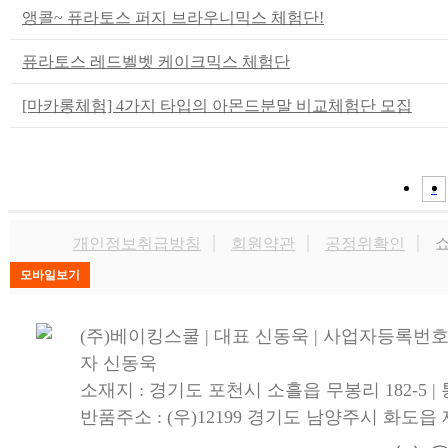
앵콜~ 퓨라토스 퍼지 브라우니믹스 체험단!
퓨라토스 레드벨벳 케이크믹스 체험단
[마카롱체험] 4가지 타입의 아몬드분말 비교체험단 모집
1
개인정보취급방침
회원약관
공정위확인
쇼
(주)베이킹스쿨 | 대표 신동욱 | 사업자등록번호 1
자 신동욱
소재지 : 경기도 포천시 소흘읍 무봉리 182-5 
반품주소 : (우)12199 경기도 남양주시 화도