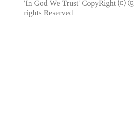
'In God We Trust'
CopyRight ⒞ ⓒB
rights Reserved