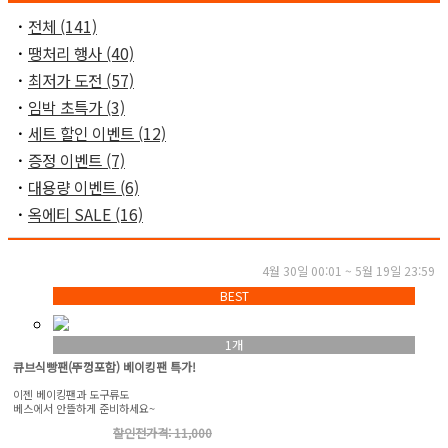
ㆍ
전체 (141)
ㆍ
땡처리 행사 (40)
ㆍ
최저가 도전 (57)
ㆍ
임박 초특가 (3)
ㆍ
세트 할인 이벤트 (12)
ㆍ
증정 이벤트 (7)
ㆍ
대용량 이벤트 (6)
ㆍ
옥에티 SALE (16)
4월 30일 00:01 ~ 5월 19일 23:59
BEST
1개
큐브식빵팬(뚜껑포함) 베이킹팬 특가!
이젠 베이킹팬과 도구류도
베스에서 안뜰하게 준비하세요~
할인전가격: 11,000