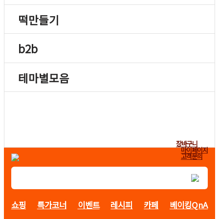
떡만들기
b2b
테마별모음
장바구니
마이페이지
고객문의
쇼핑
특가코너
이벤트
레시피
카페
베이킹QnA