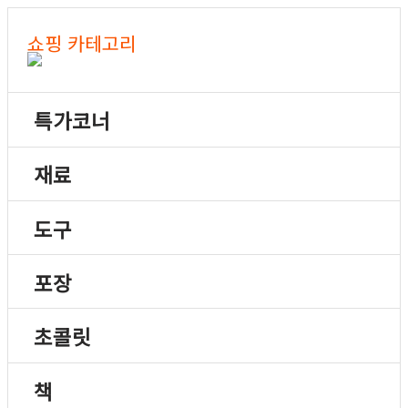
쇼핑 카테고리
특가코너
재료
도구
포장
초콜릿
책