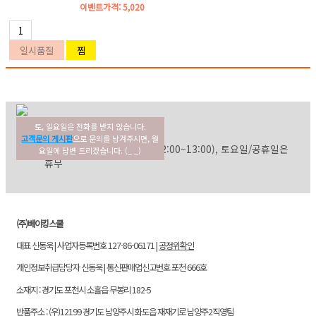
이벤트가격:
5,020
토, 일요일은 전화를 받지 않습니다.
02-354-3022
고객센터
고객문의 게시판
으로 문의를 남겨주시면, 월
평일: 09:30~17:30 (점심: 12:00~13:00), 토요일/공휴일은
요일에 답변 드리겠습니다. (_ _)
휴무
(주)베이킹스쿨
대표 신동욱 | 사업자등록번호 127-86-06171 |
공정위확인
개인정보취급담당자 신동욱 | 통신판매업신고번호 포천 666호
소재지 : 경기도 포천시 소흘읍 무봉리 182-5
반품주소 : (우)12199 경기도 남양주시 화도읍 재재기로 남양주2직영팀