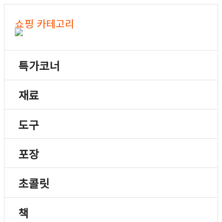
쇼핑 카테고리
특가코너
재료
도구
포장
초콜릿
책