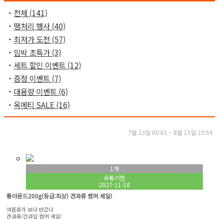
ㆍ
전체 (141)
ㆍ
땡처리 행사 (40)
ㆍ
최저가 도전 (57)
ㆍ
임박 초특가 (3)
ㆍ
세트 할인 이벤트 (12)
ㆍ
증정 이벤트 (7)
ㆍ
대용량 이벤트 (6)
ㆍ
옥에티 SALE (16)
7월 23일 00:01 ~ 8월 15일 23:59
1개
유통기한
2027-11-18
통아몬드200g(등급:최상) 견과류 썸머 세일!
여름휴가 보다 반갑다
견과류/건과일 썸머 세일!