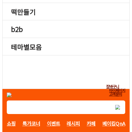
떡만들기
b2b
테마별모음
장바구니
마이페이지
고객문의
쇼핑
특가코너
이벤트
레시피
카페
베이킹QnA