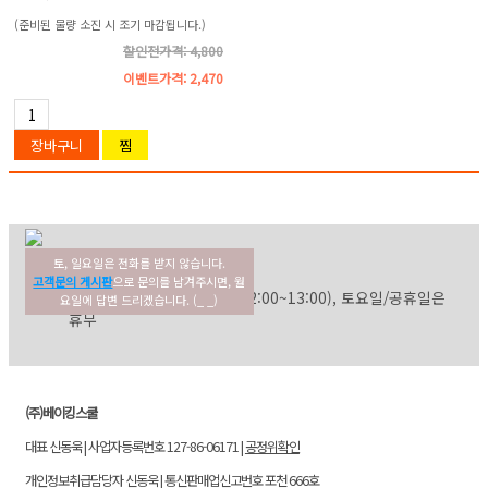
(준비된 물량 소진 시 조기 마감됩니다.)
할인전가격: 4,800
이벤트가격:
2,470
토, 일요일은 전화를 받지 않습니다.
02-354-3022
고객센터
고객문의 게시판
으로 문의를 남겨주시면, 월
평일: 09:30~17:30 (점심: 12:00~13:00), 토요일/공휴일은
요일에 답변 드리겠습니다. (_ _)
휴무
(주)베이킹스쿨
대표 신동욱 | 사업자등록번호 127-86-06171 |
공정위확인
개인정보취급담당자 신동욱 | 통신판매업신고번호 포천 666호