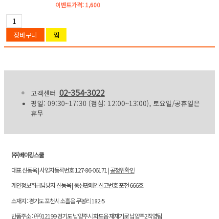
이벤트가격:
1,600
02-354-3022
고객센터
평일: 09:30~17:30 (점심: 12:00~13:00), 토요일/공휴일은
휴무
(주)베이킹스쿨
대표 신동욱 | 사업자등록번호 127-86-06171 |
공정위확인
개인정보취급담당자 신동욱 | 통신판매업신고번호 포천 666호
소재지 : 경기도 포천시 소흘읍 무봉리 182-5
반품주소 : (우)12199 경기도 남양주시 화도읍 재재기로 남양주2직영팀