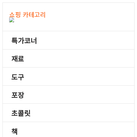
쇼핑 카테고리
특가코너
재료
도구
포장
초콜릿
책