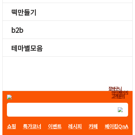
떡만들기
b2b
테마별모음
장바구니
마이페이지
고객문의
쇼핑
특가코너
이벤트
레시피
카페
베이킹QnA