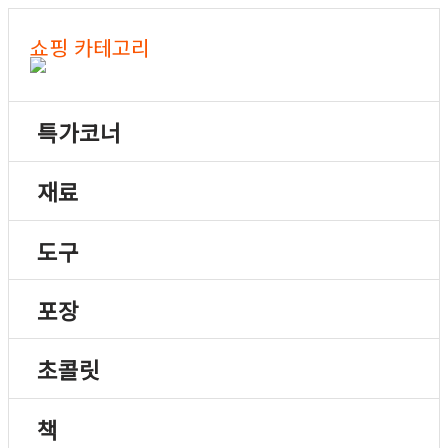
쇼핑 카테고리
특가코너
재료
도구
포장
초콜릿
책