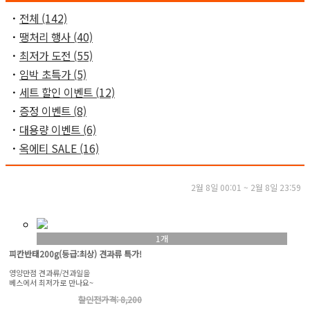
ㆍ
전체 (142)
ㆍ
땡처리 행사 (40)
ㆍ
최저가 도전 (55)
ㆍ
임박 초특가 (5)
ㆍ
세트 할인 이벤트 (12)
ㆍ
증정 이벤트 (8)
ㆍ
대용량 이벤트 (6)
ㆍ
옥에티 SALE (16)
2월 8일 00:01 ~ 2월 8일 23:59
1개
피칸반태200g(등급:최상) 견과류 특가!
영양만점 견과류/건과일을
베스에서 최저가로 만나요~
할인전가격: 8,200