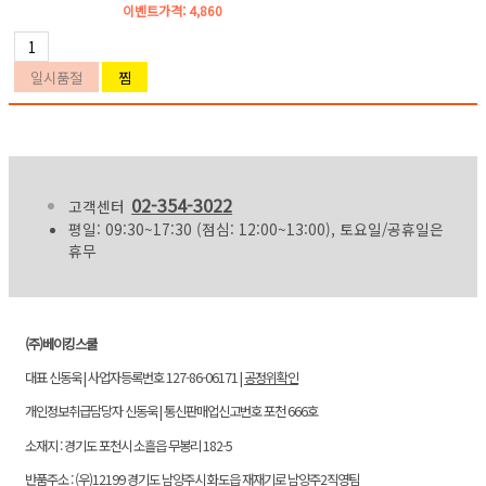
이벤트가격:
4,860
02-354-3022
고객센터
평일: 09:30~17:30 (점심: 12:00~13:00), 토요일/공휴일은
휴무
(주)베이킹스쿨
대표 신동욱 | 사업자등록번호 127-86-06171 |
공정위확인
개인정보취급담당자 신동욱 | 통신판매업신고번호 포천 666호
소재지 : 경기도 포천시 소흘읍 무봉리 182-5
반품주소 : (우)12199 경기도 남양주시 화도읍 재재기로 남양주2직영팀