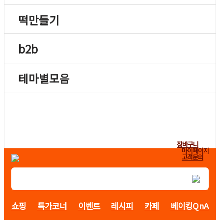
떡만들기
b2b
테마별모음
장바구니
마이페이지
고객문의
쇼핑
특가코너
이벤트
레시피
카페
베이킹QnA