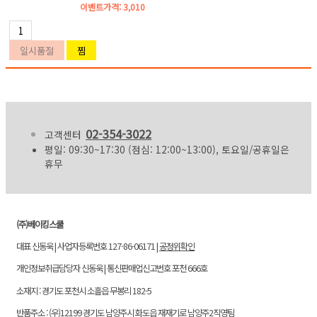
이벤트가격:
3,010
02-354-3022
고객센터
평일: 09:30~17:30 (점심: 12:00~13:00), 토요일/공휴일은
휴무
(주)베이킹스쿨
대표 신동욱 | 사업자등록번호 127-86-06171 |
공정위확인
개인정보취급담당자 신동욱 | 통신판매업신고번호 포천 666호
소재지 : 경기도 포천시 소흘읍 무봉리 182-5
반품주소 : (우)12199 경기도 남양주시 화도읍 재재기로 남양주2직영팀