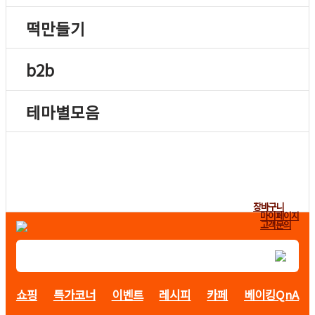
떡만들기
b2b
테마별모음
장바구니
마이페이지
고객문의
쇼핑
특가코너
이벤트
레시피
카페
베이킹QnA