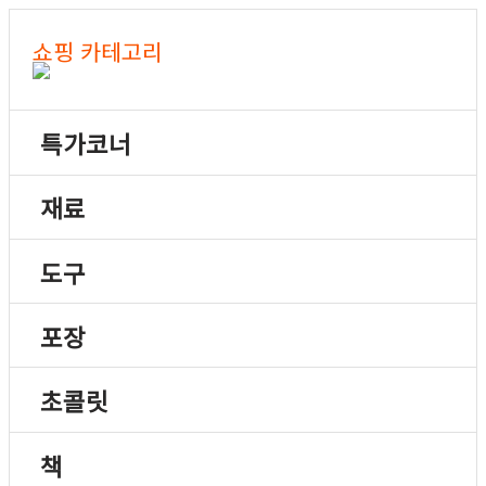
쇼핑 카테고리
특가코너
재료
도구
포장
초콜릿
책