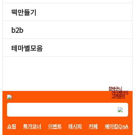
떡만들기
b2b
테마별모음
장바구니
마이페이지
고객문의
쇼핑
특가코너
이벤트
레시피
카페
베이킹QnA