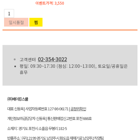
이벤트가격:
3,550
02-354-3022
고객센터
평일: 09:30~17:30 (점심: 12:00~13:00), 토요일/공휴일은
휴무
(주)베이킹스쿨
대표 신동욱 | 사업자등록번호 127-86-06171 |
공정위확인
개인정보취급담당자 신동욱 | 통신판매업신고번호 포천 666호
소재지 : 경기도 포천시 소흘읍 무봉리 182-5
반품주소 : (우)12199 경기도 남양주시 화도읍 재재기로 남양주2직영팀