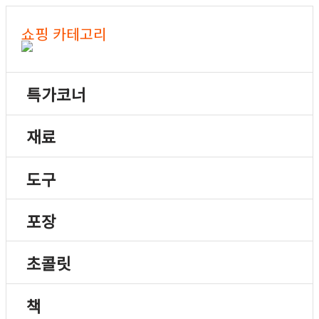
쇼핑 카테고리
특가코너
재료
도구
포장
초콜릿
책