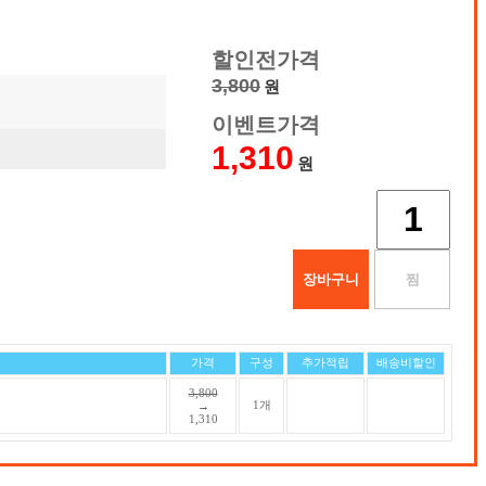
할인전가격
3,800
원
이벤트가격
1,310
원
가격
구성
추가적립
배송비할인
3,800
1개
→
1,310