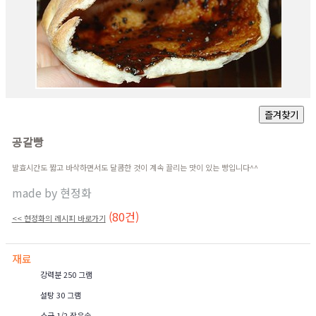
공갈빵
발효시간도 짧고 바삭하면서도 달콤한 것이 계속 끌리는 맛이 있는 빵입니다^^
made by
현정화
(80건)
<< 현정화의 레시피 바로가기
재료
강력분 250 그램
설탕 30 그램
소금 1/2 작은술