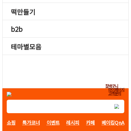
떡만들기
b2b
테마별모음
장바구니
마이페이지
고객문의
쇼핑
특가코너
이벤트
레시피
카페
베이킹QnA