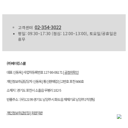
02-354-3022
고객센터
평일: 09:30~17:30 (점심: 12:00~13:00), 토요일/공휴일은
휴무
(주)베이킹스쿨
대표 신동욱 | 사업자등록번호 127-86-06171 |
공정위확인
개인정보취급담당자 신동욱 | 통신판매업신고번호 포천 666호
소재지 : 경기도 포천시 소흘읍 무봉리 182-5
반품주소 : (우)12199 경기도 남양주시 화도읍 재재기로 남양주2직영팀
개인정보취급방침
|
회원약관