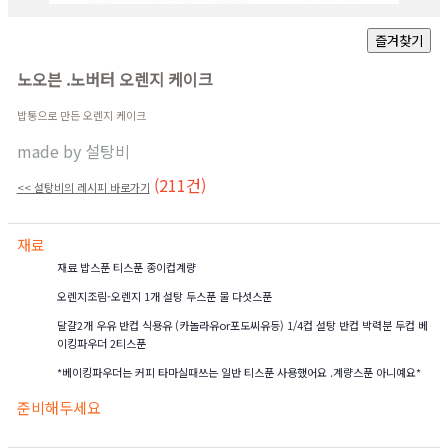
노오븐 .노버터 오렌지 케이크
밥통으로 만든 오렌지 케이크
made by
설탕비
(211건)
<< 설탕비의 레시피 바로가기
재료
재료 밥스푼 티스푼 종이컵계량
오렌지조림-오렌지 1개 설탕 두스푼 물 다섯스푼
달걀2개 우유 반컵 식용유 (카놀라유or포도씨유등) 1/4컵 설탕 반컵 박력분 두컵 베
이킹파우더 2티스푼
*베이킹파우더는 커피 타마실때쓰는 일반 티스푼 사용했어요 .계량스푼 아니예요*
준비해두세요