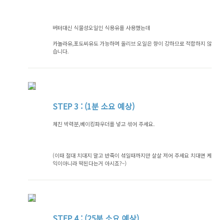
버터대신 식물성오일인 식용유를 사용했는데
카놀라유,포도씨유도 가능하며 올리브 오일은 향이 강하므로 적합하지 않
습니다.
STEP
3 : (1분 소요 예상)
체친 박력분,베이킹파우더를 넣고 섞어 주세요.
(이때 절대 치대지 말고 반죽이 섞일때까지만 살살 저어 주세요 치대면 케
익이아니라 떡된다는거 아시죠?~)
STEP
4 : (25분 소요 예상)