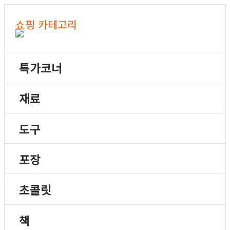
쇼핑 카테고리
특가코너
재료
도구
포장
초콜릿
책