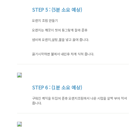
STEP
5 : (5분 소요 예상)
오렌지 조림 만들기
오렌지는 깨끗이 씻어 동그랗게 잘라 준후
냄비에 오렌지,설탕,물을 넣고 끓여 줍니다.
끓기시작하면 불에서 내린후 차게 식혀 줍니다.
STEP
6 : (1분 소요 예상)
구워진 케익을 뒤집어 준후 오렌지조림에서 나온 시럽을 살짝 부어 적셔
줍니다.