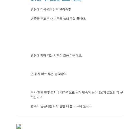
밥통에 식용유를 살짝 발라준후
반죽을 붓고 취사 버튼을 눌러 구워 줍니다.
밥통에 따라 익는 시간이 조금 다른데요,
전 취사 버트 두번 눌렀어요.
취사 한번 한후 꼬치나 젓가락으로 찔러 반죽이 묻어나오지 않으면 다 구
워진거고
반죽이 묻는다면 취사 한번 더 눌러 구워 줍니다.