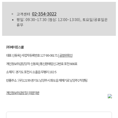
02-354-3022
고객센터
평일: 09:30~17:30 (점심: 12:00~13:00), 토요일/공휴일은
휴무
(주)베이킹스쿨
대표 신동욱 | 사업자등록번호 127-86-06171 |
공정위확인
개인정보취급담당자 신동욱 | 통신판매업신고번호 포천 666호
소재지 : 경기도 포천시 소흘읍 무봉리 182-5
반품주소 : (우)12199 경기도 남양주시 화도읍 재재기로 남양주2직영팀
개인정보취급방침
|
회원약관