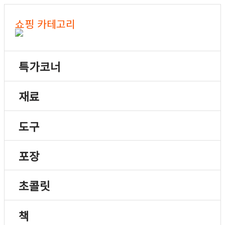
쇼핑 카테고리
특가코너
재료
도구
포장
초콜릿
책