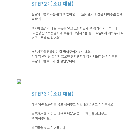
STEP
2 : ( 소요 예상)
실온의 크림치즈를 휩하여 풀어줍니다(전자렌지에 잠깐 데워주면 쉽게
풀려요)
여기에 뜨겁게 데운 우유를 넣고 크림치즈와 잘 섞기게 저어줍니다
(다른방법으로는 냄비에 우유와 크림치즈를 넣고 약불에서 데워주며 섞
어주는 방법도 있어요)
크림치즈를 멍울없이 잘 풀어주어야 하는데요..
이때 멍울이 잘 풀리지 않으면 전자렌지에 잠시 데운다음 저어주면
우유와 크림치즈가 잘 섞인답니다
STEP
3 : ( 소요 예상)
다음 계란 노른자를 넣고 섞어주고 설탕 1/3을 넣고 섞어주세요
노른자가 잘 섞이고 나면 박력분과 옥수수전분을 체쳐넣고
잘 저어주세요..
레몬즙을 넣고 섞어줍니다