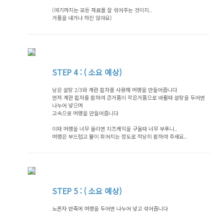
(여기까지는 모든 재료를 잘 섞어주는 것이지..
거품을 내거나 하진 않아요)
STEP
4 : ( 소요 예상)
남은 설탕 2/3와 계란 흰자를 사용해 머랭을 만들어줍니다
먼저 계란 흰자를 휩하여 큰거품이 작은거품으로 바뀔때 설탕을 두어번
나누어 넣으며
고속으로 머랭을 만들어줍니다
이때 머랭을 너무 올리면 치즈케익을 구울때 너무 부푸니..
머랭은 부드럽고 뿔이 휘어지는 정도로 적당히 휩하여 주세요..
STEP
5 : ( 소요 예상)
노른자 반죽에 머랭을 두어번 나누어 넣고 섞어줍니다