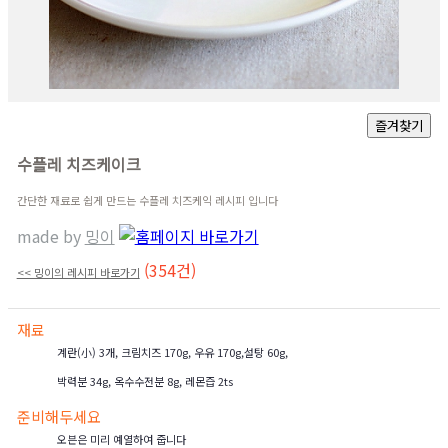
수플레 치즈케이크
간단한 재료로 쉽게 만드는 수플레 치즈케익 레시피 입니다
made by
밍이
(354건)
<< 밍이의 레시피 바로가기
재료
계란(小) 3개, 크림치즈 170g, 우유 170g,설탕 60g,
박력분 34g, 옥수수전분 8g, 레몬즙 2ts
준비해두세요
오븐은 미리 예열하여 줍니다