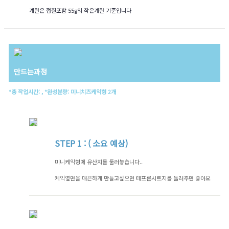
계란은 껍질포함 55g의 작은계란 기준입니다
만드는과정
*총 작업시간: , *완성분량: 미니치즈케익형 2개
STEP
1 : ( 소요 예상)
미니케익형에 유산지를 둘러놓습니다..
케익옆면을 매끈하게 만들고싶으면 테프론시트지를 둘러주면 좋아요