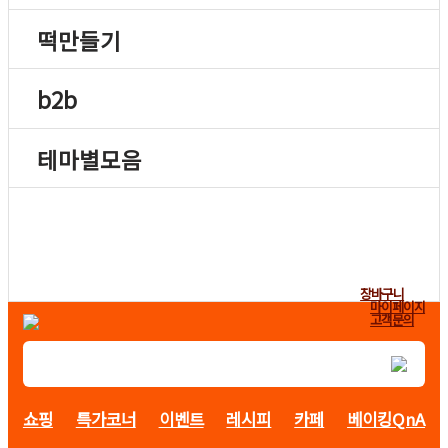
떡만들기
b2b
테마별모음
장바구니
마이페이지
고객문의
쇼핑
특가코너
이벤트
레시피
카페
베이킹QnA