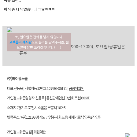
먹물 소진...
아직 좀 더 남았습니다 ㅠㅠㅋㅋㅋ
토, 일요일은 전화를 받지 않습니다.
02-354-3022
고객센터
고객문의 게시판
으로 문의를 남겨주시면, 월
평일: 09:30~17:30 (점심: 12:00~13:00), 토요일/공휴일은
요일에 답변 드리겠습니다. (_ _)
휴무
(주)베이킹스쿨
대표 신동욱 | 사업자등록번호 127-86-06171 |
공정위확인
개인정보취급담당자 신동욱 | 통신판매업신고번호 포천 666호
소재지 : 경기도 포천시 소흘읍 무봉리 182-5
반품주소 : (우)12199 경기도 남양주시 화도읍 재재기로 남양주2직영팀
개인정보취급방침
|
회원약관