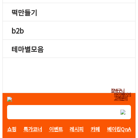
떡만들기
b2b
테마별모음
장바구니
마이페이지
고객문의
쇼핑
특가코너
이벤트
레시피
카페
베이킹QnA