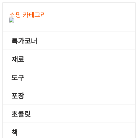
쇼핑 카테고리
특가코너
재료
도구
포장
초콜릿
책