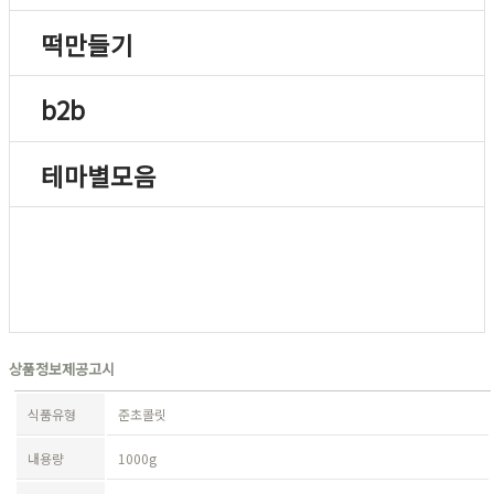
떡만들기
b2b
테마별모음
상품정보제공고시
식품유형
준초콜릿
내용량
1000g