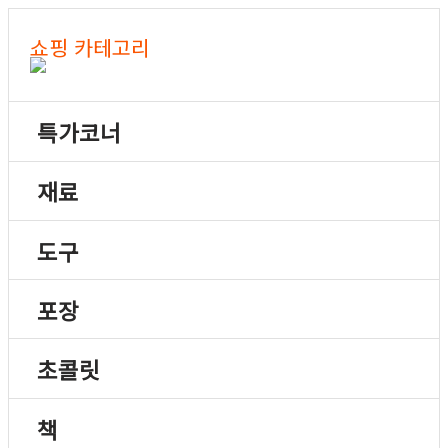
쇼핑 카테고리
특가코너
재료
도구
포장
초콜릿
책