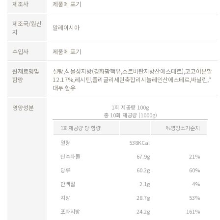
제조사
제품에 표기
제조국/원산
말레이시아
지
수입사
제품에 표기
원재료명및
설탕,식물성지방(경화팜핵유,소르비탄지방산에스테르),코코아분말
함량
12.17%,레시틴,폴리글리세린축합리시놀레인산에스테르,바닐린,*
대두 함유
영양성분
1회 제공량 100g
총 10회 제공량 (1000g)
1회제공량 당 함량
%영양소기준치
열량
538KCal
탄수화물
67.9g
21%
당류
60.2g
60%
단백질
2.1g
4%
지방
28.7g
53%
포화지방
24.2g
161%