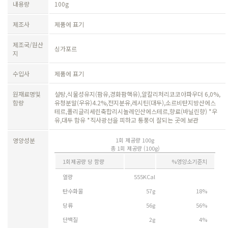
내용량
100g
제조사
제품에 표기
제조국/원산
싱가포르
지
수입사
제품에 표기
원재료명및
설탕,식물성유지(팜유,경화팜핵유),알칼리처리코코아파우더 6,0%,
함량
유청분말(우유)4.2%,전지분유,레시틴(대두),소르비탄지방산에스
테르,폴리글리세린축합리시놀레인산에스테르,향료(바닐린향) *우
유,대두 함유 *직사광선을 피하고 통풍이 잘되는 곳에 보관
영양성분
1회 제공량 100g
총 1회 제공량 (100g)
1회제공량 당 함량
%영양소기준치
열량
555KCal
탄수화물
57g
18%
당류
56g
56%
단백질
2g
4%