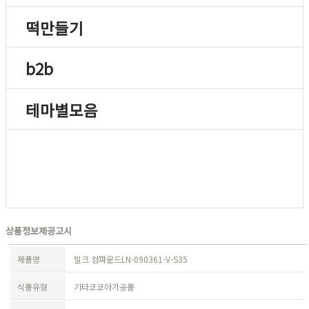
떡만들기
b2b
테마별모음
상품정보제공고시
제품명
밀크 컴파운드LN-090361-V-S35
식품유형
기타코코아가공품