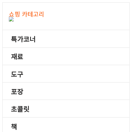
쇼핑 카테고리
특가코너
재료
도구
포장
초콜릿
책