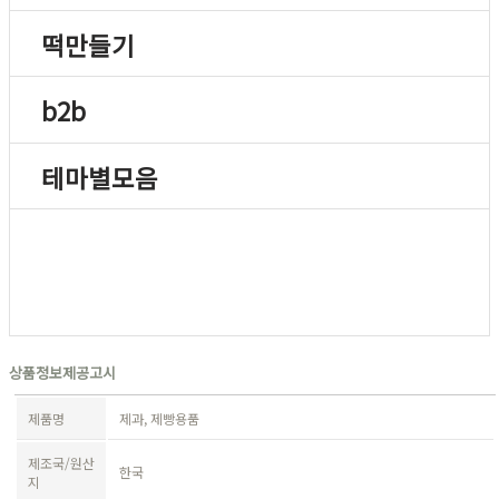
떡만들기
b2b
테마별모음
상품정보제공고시
제품명
제과, 제빵용품
제조국/원산
한국
지