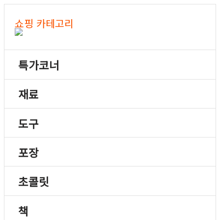
쇼핑 카테고리
특가코너
재료
도구
포장
초콜릿
책