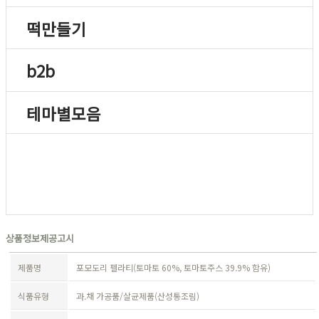
떡만들기
b2b
테마별모음
상품정보제공고시
제품명
포모도리 펠라티(토마토 60%, 토마토주스 39.9% 함유)
식품유형
과.채 가공품/살균제품(산성통조림)