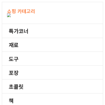
쇼핑 카테고리
특가코너
재료
도구
포장
초콜릿
책