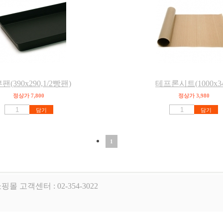
팬(390x290,1/2빵팬)
테프론시트(1000x34
정상가 7,800
정상가 3,980
담기
담기
1
핑몰 고객센터 : 02-354-3022