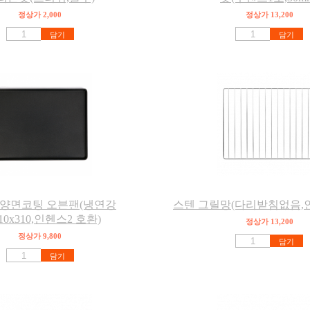
정상가 2,000
정상가 13,200
담기
담기
 양면코팅 오븐팬(냉연강
스텐 그릴망(다리받침없음,
10x310,인헨스2 호환)
정상가 13,200
정상가 9,800
담기
담기