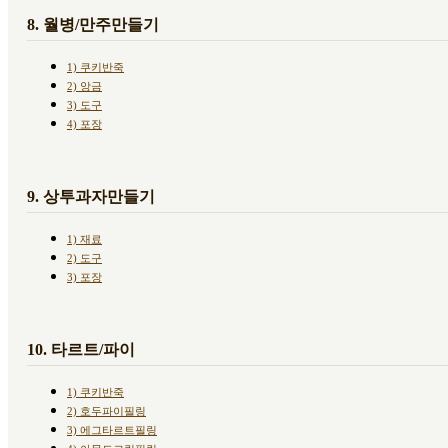
8. 월병/만주만들기
1) 쿠키반죽
2) 앙금
3) 도구
4) 포장
9. 상투과자만들기
1) 재료
2) 도구
3) 포장
10. 타르트/파이
1) 쿠키반죽
2) 호두파이필링
3) 에그타르트필링