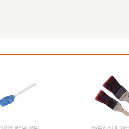
리콘붓(브러쉬,블루)
붓(루벤스1호,30m