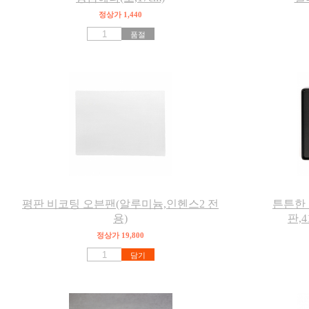
정상가 1,440
품절
평판 비코팅 오븐팬(알루미늄,인헨스2 전
튼튼한
용)
판,4
정상가 19,800
담기