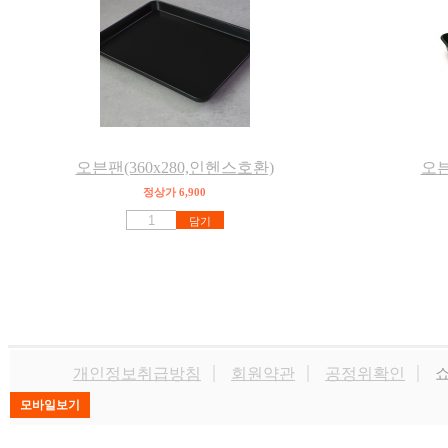
오븐팬(360x280,인헨스호환)
오븐
정상가 6,900
담기
개인정보취급방침
회원약관
공정위확인
쇼