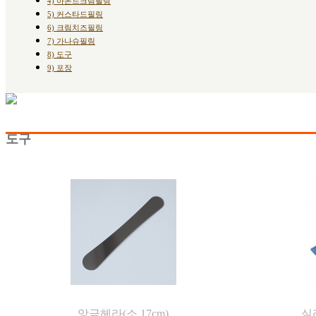
4) 아몬드크림필링
5) 커스타드필링
6) 크림치즈필링
7) 가나슈필링
8) 도구
9) 포장
도구
앙금헤라(소,17cm)
실