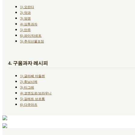
1) 오란다
2) 약과
3) 양갱
4) 상투과자
5) 만주
6) 파이/타르트
5) 추석선물포장
4. 구움과자 레시피
1) 글라쎄 마들렌
2) 휘낭시에
3) 티그레
4) 코엔도르/브라우니
5) 갈레트 브르통
6) 다쿠아즈