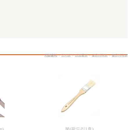
기본순서
인기순
신상품순
낮은가격순
높은가격순
|
|
|
|
m)
붓(팡드리1호)