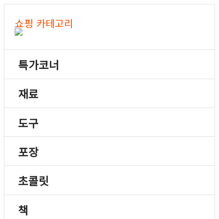
쇼핑 카테고리
특가코너
재료
도구
포장
초콜릿
책