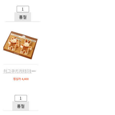
품절
허그쿠키커터(아품토,아품곰)
정상가 4,400
품절