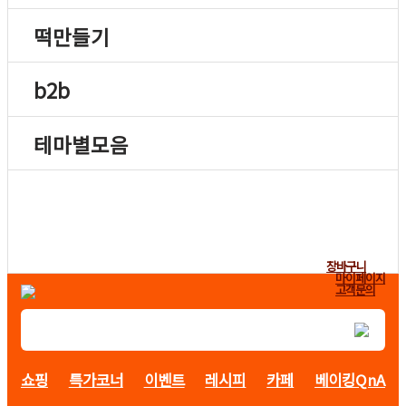
떡만들기
b2b
테마별모음
장바구니
마이페이지
고객문의
쇼핑
특가코너
이벤트
레시피
카페
베이킹QnA