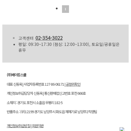
1
02-354-3022
고객센터
평일: 09:30~17:30 (점심: 12:00~13:00), 토요일/공휴일은
휴무
(주)베이킹스쿨
대표 신동욱 | 사업자등록번호 127-86-06171 |
공정위확인
개인정보취급담당자 신동욱 | 통신판매업신고번호 포천 666호
소재지 : 경기도 포천시 소흘읍 무봉리 182-5
반품주소 : (우)12199 경기도 남양주시 화도읍 재재기로 남양주2직영팀
개인정보취급방침
|
회원약관