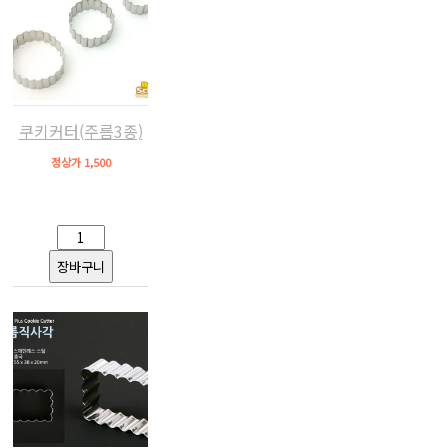
쿠키커터(주름3종)
정상가 1,500