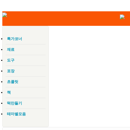
특가코너
재료
도구
포장
초콜릿
책
떡만들기
테마별모음