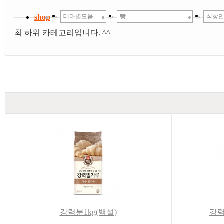
shop
>
테마별모음
>
빵
>
식빵
최 하위 카테고리입니다. ^^
강력분1kg(백설)
강력