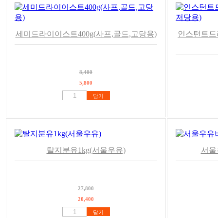
세미드라이이스트400g(사프,골드,고당용)
인스턴트드라
8,400
5,800
담기
탈지분유1kg(서울우유)
서울
27,800
20,400
담기