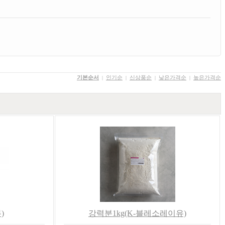
기본순서
인기순
신상품순
낮은가격순
높은가격순
|
|
|
|
)
강력분1kg(K-블레소레이유)