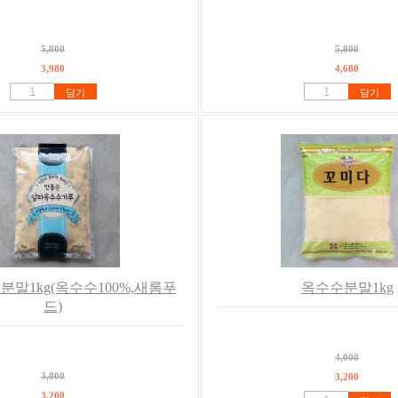
5,800
5,800
3,980
4,680
담기
담기
말1kg(옥수수100%,새롬푸
옥수수분말1kg
드)
4,000
3,800
3,200
3,200