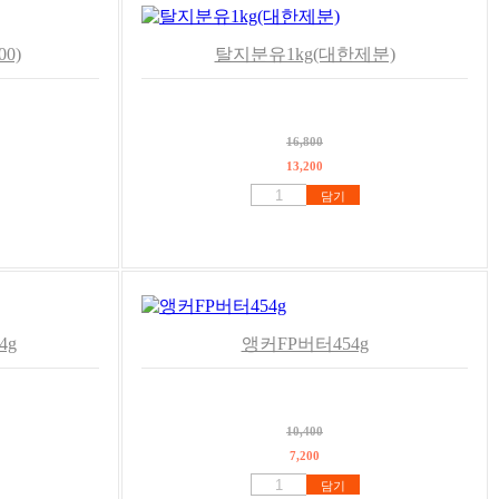
0)
탈지분유1kg(대한제분)
16,800
13,200
담기
4g
앵커FP버터454g
10,400
7,200
담기