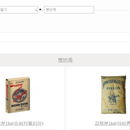
만들기
>
빵반죽
빵반죽
분1kg(슈퍼카멜리아)
강력분1kg(아바론