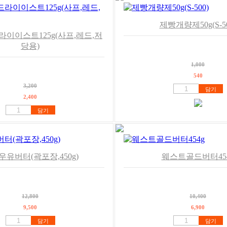
제빵개량제50g(S-50
이이스트125g(사프,레드,저
당용)
1,000
540
3,200
담기
2,400
담기
우유버터(곽포장,450g)
웨스트골드버터45
12,800
10,400
9,500
6,900
담기
담기