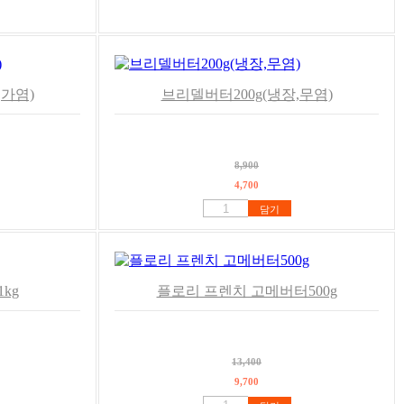
,가염)
브리델버터200g(냉장,무염)
8,900
4,700
담기
kg
플로리 프렌치 고메버터500g
13,400
9,700