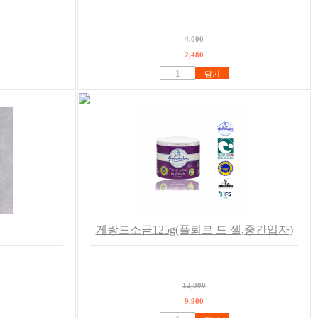
4,000
2,480
담기
게랑드소금125g(플뢰르 드 셀,중간입자)
12,800
9,900