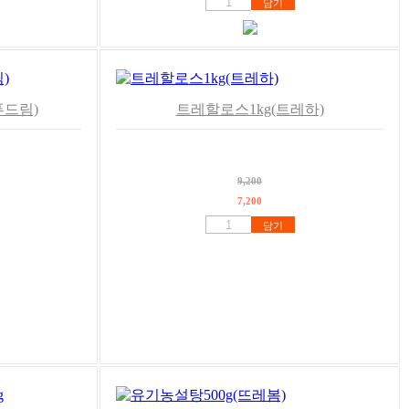
담기
푸드림)
트레할로스1kg(트레하)
9,200
7,200
담기