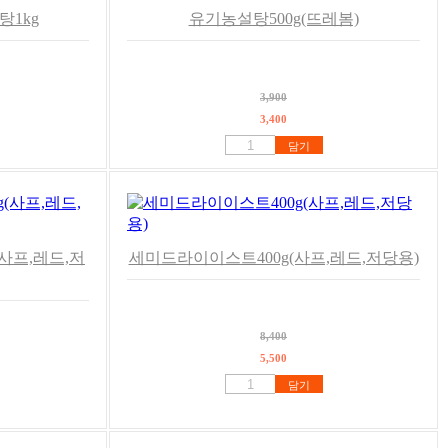
탕1kg
유기농설탕500g(뜨레봄)
3,900
3,400
담기
사프,레드,저
세미드라이이스트400g(사프,레드,저당용)
8,400
5,500
담기