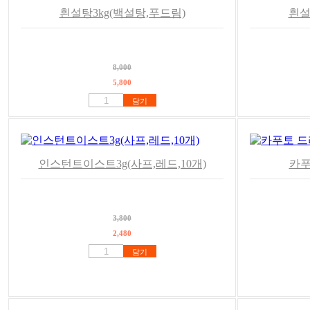
흰설탕3kg(백설탕,푸드림)
흰설
8,000
5,800
담기
인스턴트이스트3g(사프,레드,10개)
카푸
3,800
2,480
담기