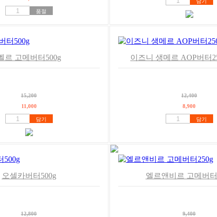
담기
품절
벨르 고메버터500g
이즈니 생메르 AOP버터25
15,200
12,400
11,000
8,900
담기
담기
오셀카버터500g
엘르앤비르 고메버터2
12,800
9,400