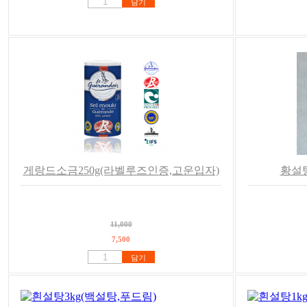
담기
게랑드소금250g(라벨루즈인증,고운입자)
황설탕
11,000
7,500
담기