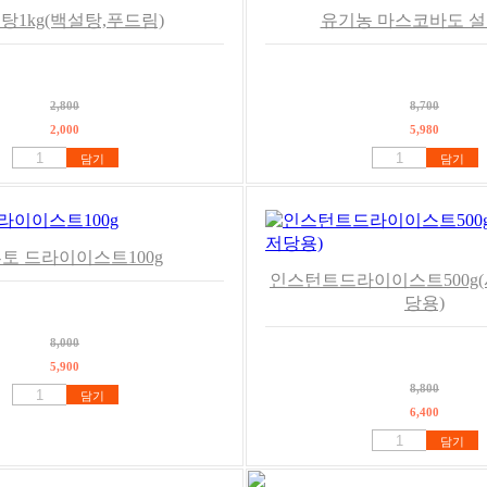
탕1kg(백설탕,푸드림)
유기농 마스코바도 설
2,800
8,700
2,000
5,980
담기
담기
토 드라이이스트100g
인스턴트드라이이스트500g(
당용)
8,000
5,900
8,800
담기
6,400
담기