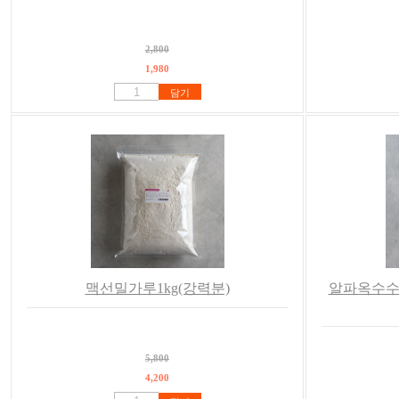
2,800
1,980
담기
맥선밀가루1kg(강력분)
알파옥수수분
5,800
4,200