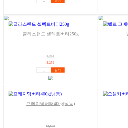
담기
글라스랜드 셀렉트버터250g
8,200
5,250
담기
프레지덩버터400g(냉동)
13,800