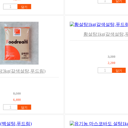
담기
담기
황설탕1kg(갈색설탕,
3,300
2,200
3kg(갈색설탕,푸드림)
담기
8,500
6,400
담기