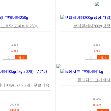
 노르망 고메버터250g
브리델버터200g(냉장
8,200
8,900
5,800
4,700
담기
담기
플레차드 고메버터1
10kg(5kg x 2개)_무료배송
28,000
262,000
18,800
184,000