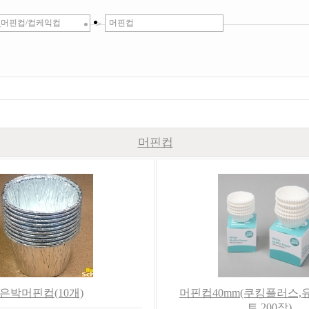
_머핀컵/컵케익컵
>
머핀컵
머핀컵
은박머핀컵(10개)
머핀컵40mm(쿠킹플러스,
트,200장)