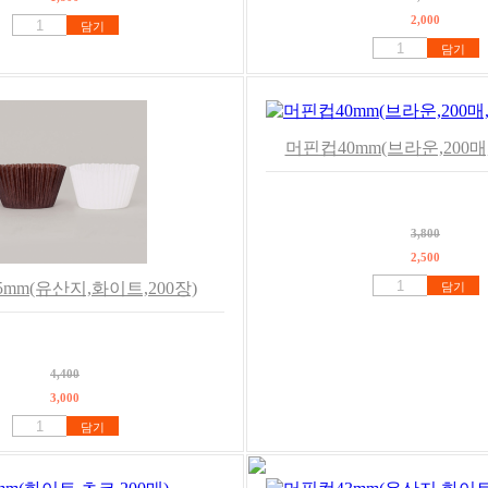
2,000
담기
담기
머핀컵40mm(브라운,200
3,800
2,500
mm(유산지,화이트,200장)
담기
4,400
3,000
담기