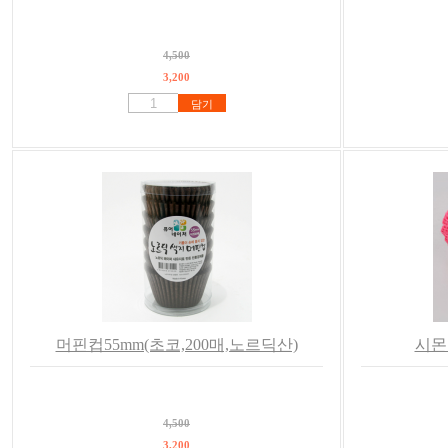
4,500
3,200
담기
머핀컵55mm(초코,200매,노르딕산)
시몬
4,500
3,200