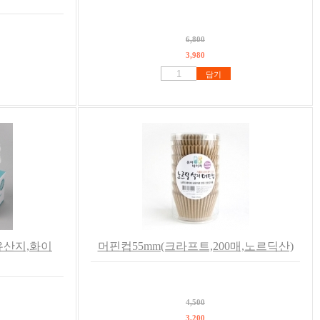
6,800
3,980
담기
유산지,화이
머핀컵55mm(크라프트,200매,노르딕산)
4,500
3,200