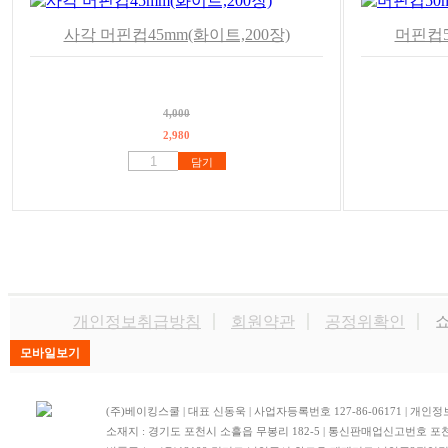
사각 머핀컵45mm(화이트,200장)
머핀컵5
4,000
2,980
담기
개인정보취급방침
회원약관
공정위확인
쇼
(주)베이킹스쿨 | 대표 신동욱 | 사업자등록번호 127-86-06171 | 
소재지 : 경기도 포천시 소흘읍 무봉리 182-5 | 통신판매업신고번호 포천