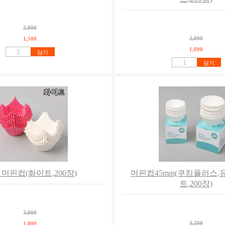
2,000
2,800
1,500
1,800
담기
담기
 머핀컵(화이트,200장)
머핀컵45mm(쿠킹플러스,
트,200장)
3,000
3,200
1,800