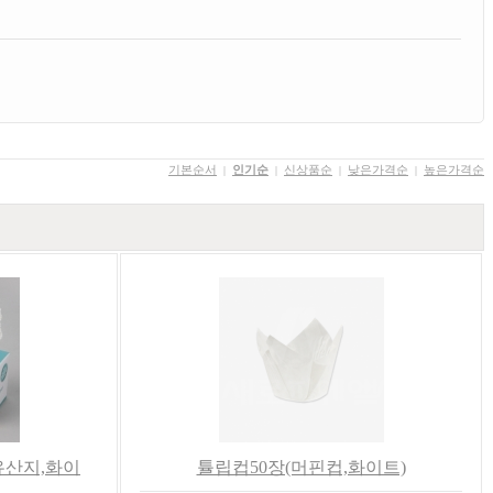
기본순서
인기순
신상품순
낮은가격순
높은가격순
|
|
|
|
유산지,화이
튤립컵50장(머핀컵,화이트)