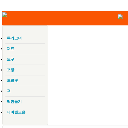
특가코너
재료
도구
포장
초콜릿
책
떡만들기
테마별모음