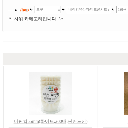
shop
>
도구
>
베이킹유산지/테프론시트
>
1회용
최 하위 카테고리입니다. ^^
머핀컵55mm(화이트,200매,핀란드산)