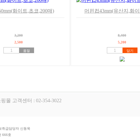
0mm(화이트,초코,200매)
머핀컵43mm(유산지,화이트
3,200
8,400
2,500
5,200
품절
담기
핑몰 고객센터 : 02-354-3022
개인정보취급담당자 신동욱
 666호