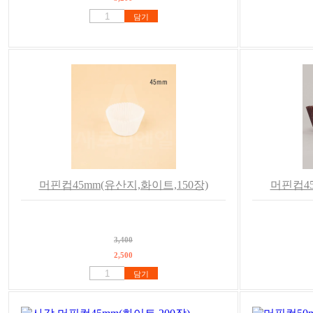
담기
머핀컵45mm(유산지,화이트,150장)
머핀컵45
3,400
2,500
담기