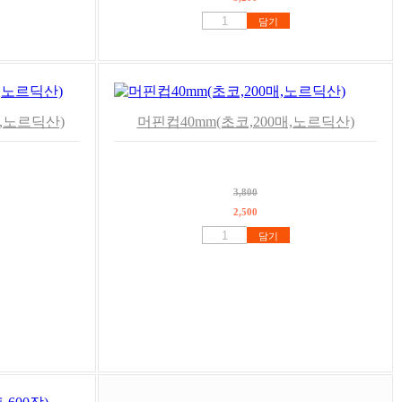
담기
매,노르딕산)
머핀컵40mm(초코,200매,노르딕산)
3,800
2,500
담기