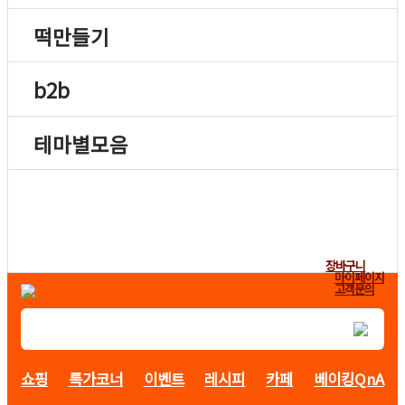
떡만들기
b2b
테마별모음
장바구니
마이페이지
고객문의
쇼핑
특가코너
이벤트
레시피
카페
베이킹QnA