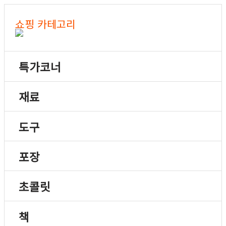
쇼핑 카테고리
특가코너
재료
도구
포장
초콜릿
책