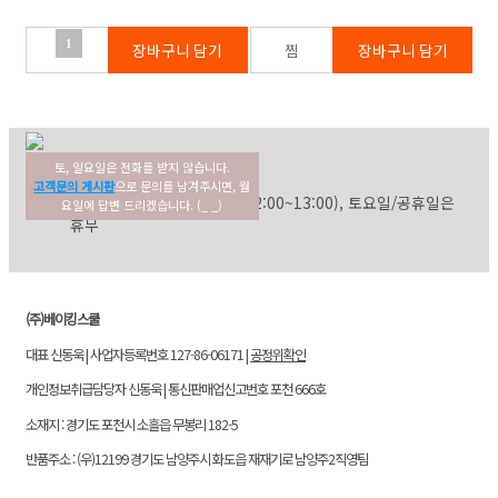
1
토, 일요일은 전화를 받지 않습니다.
02-354-3022
고객센터
고객문의 게시판
으로 문의를 남겨주시면, 월
평일: 09:30~17:30 (점심: 12:00~13:00), 토요일/공휴일은
요일에 답변 드리겠습니다. (_ _)
휴무
(주)베이킹스쿨
대표 신동욱 | 사업자등록번호 127-86-06171 |
공정위확인
개인정보취급담당자 신동욱 | 통신판매업신고번호 포천 666호
소재지 : 경기도 포천시 소흘읍 무봉리 182-5
반품주소 : (우)12199 경기도 남양주시 화도읍 재재기로 남양주2직영팀