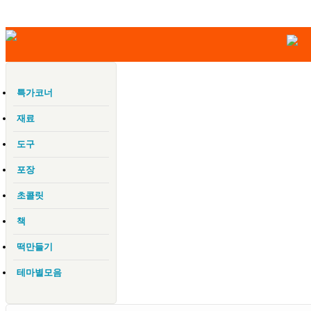
특가코너
재료
도구
포장
초콜릿
책
떡만들기
테마별모음