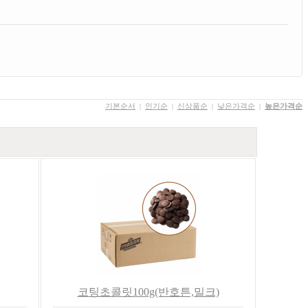
기본순서
인기순
신상품순
낮은가격순
높은가격순
|
|
|
|
코팅초콜릿100g(반호튼,밀크)