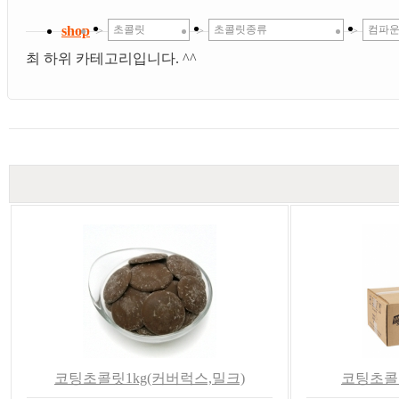
shop
>
초콜릿
>
초콜릿종류
>
컴파운
최 하위 카테고리입니다. ^^
코팅초콜릿1kg(커버럭스,밀크)
코팅초콜릿