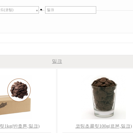
드(코팅)
>
밀크
밀크
1kg(반호튼,밀크)
코팅초콜릿100g(르본,밀크)