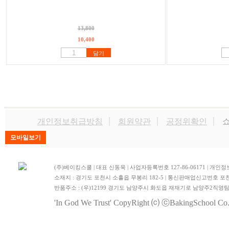
13,800
10,400
담기
개인정보취급방침
회원약관
공정위확인
쇼
(주)베이킹스쿨 | 대표 신동욱 | 사업자등록번호 127-86-06171 | 
소재지 : 경기도 포천시 소흘읍 무봉리 182-5 | 통신판매업신고번호 포천
반품주소 : (우)12199 경기도 남양주시 화도읍 재재기로 남양주2직영
'In God We Trust'
CopyRight ⒞ ⓒBakingSchool Co.,L