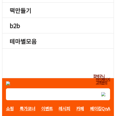
떡만들기
b2b
테마별모음
장바구니
마이페이지
고객문의
쇼핑
특가코너
이벤트
레시피
카페
베이킹QnA