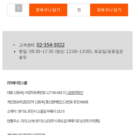
1
02-354-3022
고객센터
평일: 09:30~17:30 (점심: 12:00~13:00), 토요일/공휴일은
휴무
(주)베이킹스쿨
대표 신동욱 | 사업자등록번호 127-86-06171 |
공정위확인
개인정보취급담당자 신동욱 | 통신판매업신고번호 포천 666호
소재지 : 경기도 포천시 소흘읍 무봉리 182-5
반품주소 : (우)12199 경기도 남양주시 화도읍 재재기로 남양주2직영팀