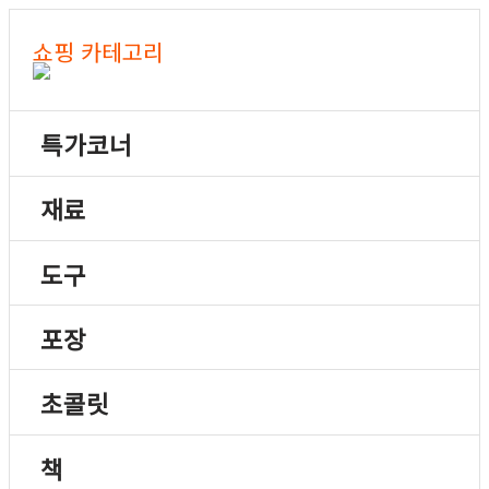
쇼핑 카테고리
특가코너
재료
도구
포장
초콜릿
책