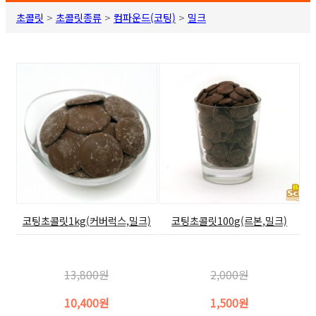
초콜릿
>
초콜릿종류
>
컴파운드(코팅)
>
밀크
코팅초콜릿1kg(커버럭스,밀크)
코팅초콜릿100g(르본,밀크)
13,800원
2,000원
10,400원
1,500원