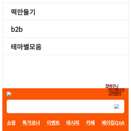
떡만들기
b2b
테마별모음
장바구니
마이페이지
고객문의
쇼핑
특가코너
이벤트
레시피
카페
베이킹QnA