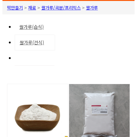
떡만들기
>
재료
>
쌀가루/곡분/프리믹스
>
쌀가루
쌀가루(습식)
쌀가루(건식)