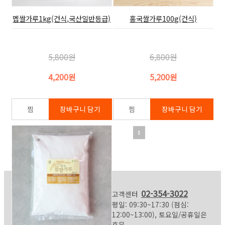
멥쌀가루1kg(건식,국산일반등급)
홍국쌀가루100g(건식)
5,800원
6,800원
4,200원
5,200원
1
02-354-3022
고객센터
평일: 09:30~17:30 (점심:
12:00~13:00), 토요일/공휴일은
휴무