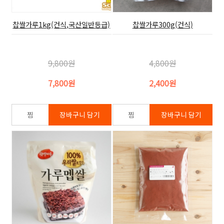
찹쌀가루1kg(건식,국산일반등급)
찹쌀가루300g(건식)
9,800원
4,800원
7,800원
2,400원