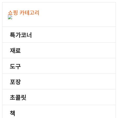
쇼핑 카테고리
특가코너
재료
도구
포장
초콜릿
책