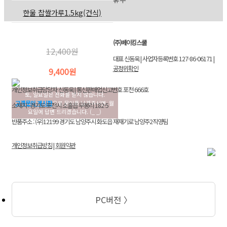
한울 찹쌀가루1.5kg(건식)
(주)베이킹스쿨
12,400원
대표 신동욱 | 사업자등록번호 127-86-06171 |
공정위확인
9,400원
개인정보취급담당자 신동욱 | 통신판매업신고번호 포천 666호
토, 일요일은 전화를 받지 않습니다.
고객문의 게시판
으로 문의를 남겨주시면, 월
소재지 : 경기도 포천시 소흘읍 무봉리 182-5
요일에 답변 드리겠습니다. (_ _)
반품주소 : (우)12199 경기도 남양주시 화도읍 재재기로 남양주2직영팀
개인정보취급방침
|
회원약관
PC버전 〉