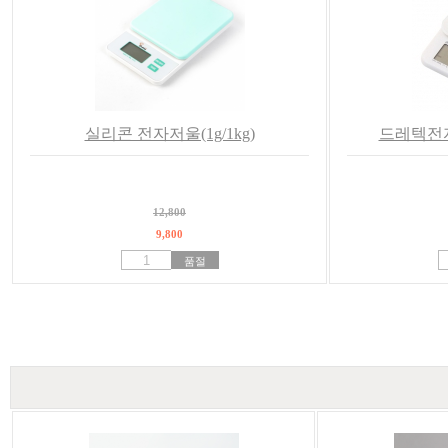
실리콘 전자저울(1g/1kg)
드레텍전자저
12,800
9,800
품절