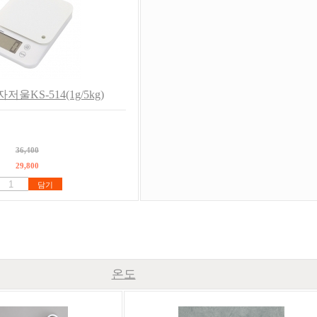
울KS-514(1g/5kg)
36,400
29,800
담기
온도