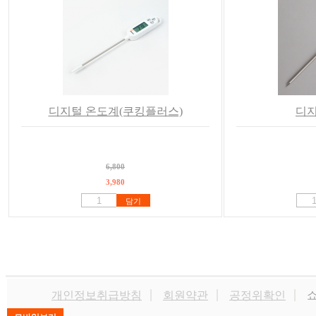
디지털 온도계(쿠킹플러스)
디지
6,800
3,980
담기
개인정보취급방침
회원약관
공정위확인
쇼