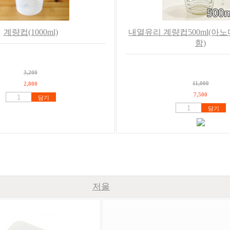
계량컵(1000ml)
내열유리 계량컵500ml(아노
함)
3,200
11,000
2,800
7,500
담기
담기
저울