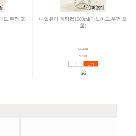
마드,뚜껑 포
내열유리 계량컵1000ml(아노마드,뚜껑 포
함)
14,000
9,800
담기