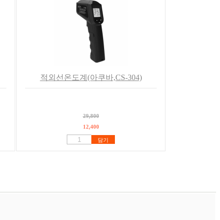
적외선온도계(아쿠바,CS-304)
29,800
12,400
담기