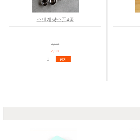
스텐계량스푼4종
3,800
2,500
담기