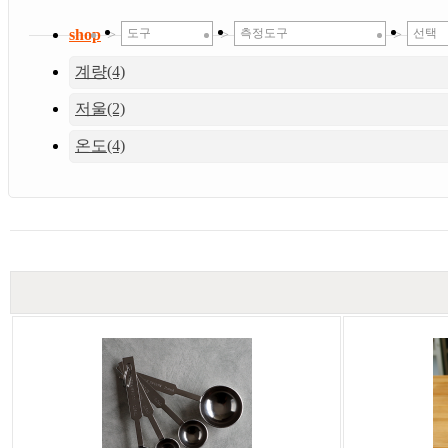
shop
>
도구
>
측정도구
>
선택
계량(4)
저울(2)
온도(4)