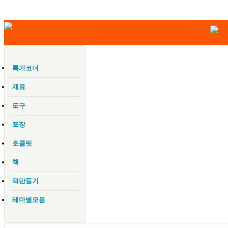
특가코너
재료
도구
포장
초콜릿
책
떡만들기
테마별모음