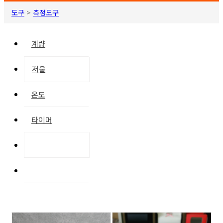
도구
>
측정도구
계량
저울
온도
타이머