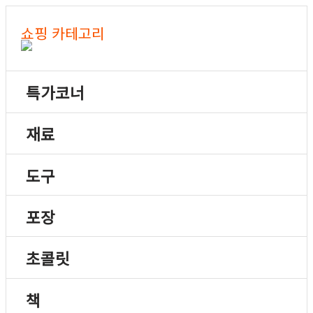
쇼핑 카테고리
특가코너
재료
도구
포장
초콜릿
책