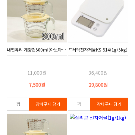
내열유리 계량컵500ml(아노마드,뚜껑 포함)
드레텍전자저울KS-514(1g/5kg)
11,000원
36,400원
7,500원
29,800원