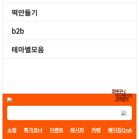
떡만들기
b2b
테마별모음
장바구니
마이페이지
고객문의
쇼핑
특가코너
이벤트
레시피
카페
베이킹QnA