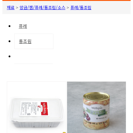
재료
>
앙금/잼/퓨레/통조림/소스
>
퓨레/통조림
퓨레
통조림