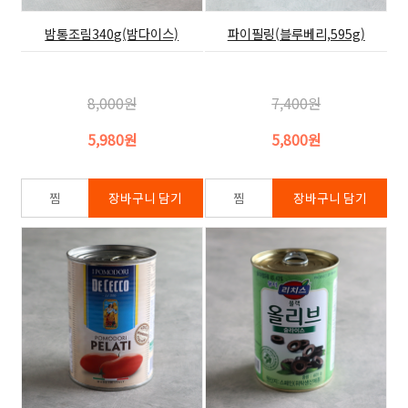
밤통조림340g(밤다이스)
파이필링(블루베리,595g)
8,000원
7,400원
5,980원
5,800원