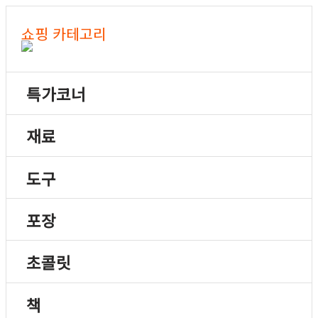
쇼핑 카테고리
특가코너
재료
도구
포장
초콜릿
책