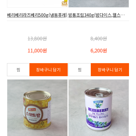
베리베리라즈베리500g(냉동퓨레)
밤통조림340g(밤다이스,웰스피아)
13,800원
8,400원
11,000원
6,200원