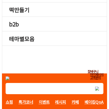
떡만들기
b2b
테마별모음
장바구니
마이페이지
고객문의
쇼핑
특가코너
이벤트
레시피
카페
베이킹QnA