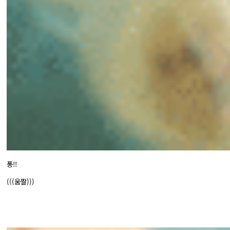
퐁!!
(((움짤)))