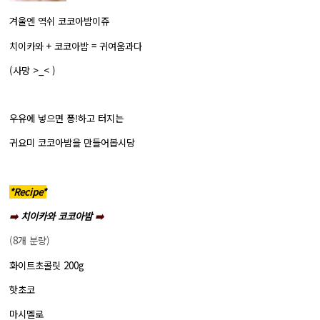
겨울엔 역쉬 코코아밤이쥬
치이카와 + 코코아밤 = 귀여움과다
(사망 >_< )
우유에 넣으면 퐁!하고 터지는
귀요미 코코아밤을 만들어봅시당
*Recipe*
➡️
치이카와 코코아밤
➡️
(8개 분량)
화이트초콜릿 200g
핫초코
마시멜로