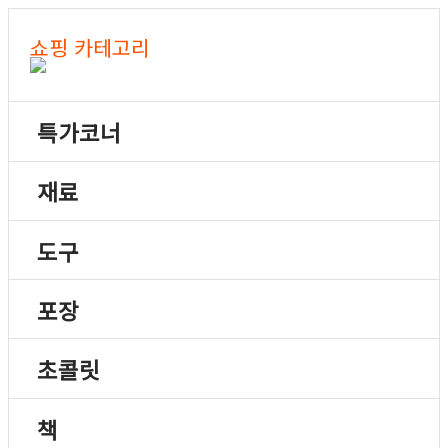
쇼핑 카테고리
특가코너
재료
도구
포장
초콜릿
책