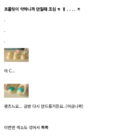
초콜릿이 약하니까 만질때 조심 ㅎ ㅐ . . . . ㅈ
.
.
.
아 C...
괜츠느요... 금방 다시 만드릈거든요..(어금니꽉)
이번엔 색소도 섞어서 뽁뽁