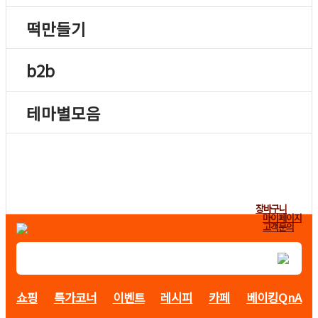
떡만들기
b2b
테마별모음
장바구니
마이페이지
고객문의
쇼핑
특가코너
이벤트
레시피
카페
베이킹QnA