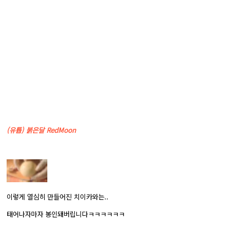
(유튭) 붉은달 RedMoon
이렇게 열심히 만들어진 치이카와는..
태어나자마자 봉인돼버립니다ㅋㅋㅋㅋㅋㅋ