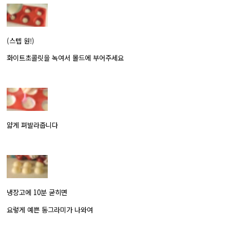
(스텝 원!)
화이트초콜릿을 녹여서 몰드에 부어주세요
얇게 펴발라줍니다
냉장고에 10분 굳히면
요렇게 예쁜 동그라미가 나와여