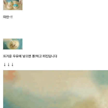
따란~!!
뜨거운 우유에 넣으면 퐁!하고 터진답니다
↓ ↓ ↓