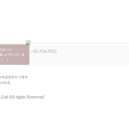
 않습니다.
핑몰 고객센터 : 02-354-3022
를 남겨주시면, 월
_ _)
개인정보취급담당자 신동욱
 666호
팀
td All rights Reserved