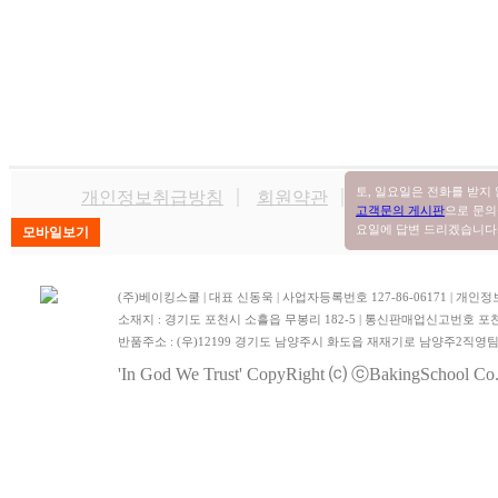
토, 일요일은 전화를 받지
개인정보취급방침
회원약관
공정위확인
쇼
고객문의 게시판
으로 문의
요일에 답변 드리겠습니다. (
(주)베이킹스쿨 | 대표 신동욱 | 사업자등록번호 127-86-06171 | 
소재지 : 경기도 포천시 소흘읍 무봉리 182-5 | 통신판매업신고번호 포천
반품주소 : (우)12199 경기도 남양주시 화도읍 재재기로 남양주2직영
'In God We Trust'
CopyRight ⒞ ⓒBakingSchool Co.,L