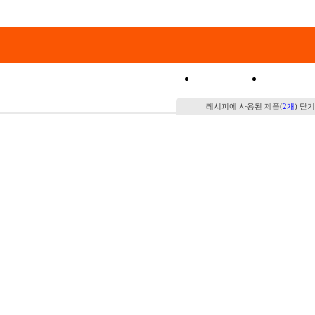
쇼핑몰
특가코
레시피에 사용된 제품(
2개
)
닫기