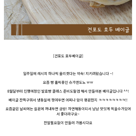
[건포도 호두베이글]
일주일에 레시피 하나씩 올리겟다는 약속! 지키려왔습니다 ~!
요즘 빵 홀릭중인 슈가앤도노 ㅠㅠ
8월달부터 진행예정인 발효빵 클래스 준비도할겸 해서 만들어본 베이글입니다 ^^!
베이글 잔뜩구워서 냉동실에 쟁여두면 어찌나 맘이 평온한지 ㅋㅋㅋㅋㅋㅋㅋㅋ!!
요즘같은 날씨에는 실온에 꺼내두면 금방! 자연해동이되서 냠냠 맛잇게 먹을수가있어
서 좋더라구요~
잔말필요없이 만들러 가봅시다요