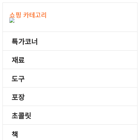
쇼핑 카테고리
특가코너
재료
도구
포장
초콜릿
책