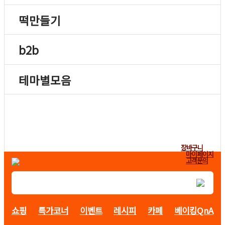
떡만들기
b2b
테마별모음
장바구니
마이페이지
고객문의
쇼핑
특가코너
이벤트
레시피
카페
베이킹QnA