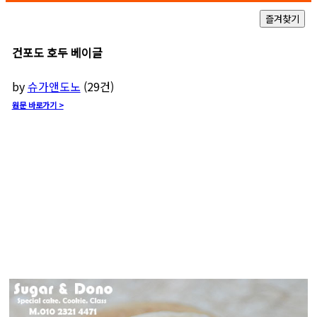
건포도 호두 베이글
by
슈가앤도노
(
29
건)
원문 바로가기 >