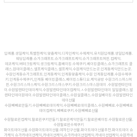
답례품.생일케익.특별한케익.맞춤케익.디자인케익.수제케익.유치원답례품.생일답례품.
웨딩답례품.슈가크래프트.슈가크래프트케익.슈가크래프트머핀.컵케익.
데코케익.버터크림케익.생크림케익.홈베이킹.수제쿠키.베이킹클래스.슈가크래프트 클
래스.원데이클래스.셀프케익클래스.셀프케익.수원케익만드는곳.인계동케익만드는곳.
수원인계동슈가크래프트.인계동케익.인계동맞춤케익.수원 인계동답례품.수원수제쿠
키.인계동수제쿠키,인계동 베이킹클래스.베이킹스튜디오.케익공방 수원크리스마스머
핀.수원크리스마스케익.수원크리스마스쿠키.수원크리스마스원데이 .수원발렌타인데
이.수원발렌타인데이케익.수원발렌타인데이컵케익.ㅅ수원발렌타인데이 일일클래스.발
렌타인데이원데이.수원발렌타인데이클래스.수원설클래스.수원설베이킹.수원발렌타인
데이선물
수원빼빼로만들기.수원빼빼로데이케익.수원빼빼로데이클래스.수원빼빼로.수원빼빼로
데이컵케익.빼빼로쿠키.수원빼빼로선물
수원할로윈컵케익.할로윈쿠키만들기.할로윈케익만들기.할로윈베이킹.수원할로윈선물.
수원할로윈수제쿠키
화이트데이선물.수원화이트데이선물.여자친구선물.화이트데이선물추천.화이트데이 슈
가케익 슈가카네이션케익,카네이션케익,슈가카네이션컵케익.카네이션컵케익.수원카네