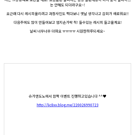
는 안해도 되더라구요~!
요근래 다시 레시피올리려고 과정사진도 찍다보니 옛날 생각나고 감회가 새로워요!!
다음주에도 많이 만들어보고 엄지손가락 척! 들수있는 레시피 들고올게요!
날씨 너무너무 더워요 ㅠㅠㅠㅠ 시원한하루되세요~
슈가앤도노에서 깜짝 이벤트 진행하고있습니다 ^^♥
http://lic8xx.blog.me/220026990723