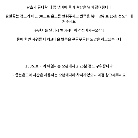
발효가 끝나갈 때 쯤 냄비에 물과 설탕을 넣어 끓여줍니다
팔팔끓는 정도가 아닌 90도로 온도를 맞춰주시고 반죽을 넣어 앞뒤로 15초 정도씩 데
쳐주세요
유산지는 알아서 떨어지니까 걱정마시구요^^!
물에 한번 샤워를 마치고나온 반죽은 쭈글쭈글한 모양을 하고있습니다
190도로 미리 예열해둔 오븐에서 2-25분 정도 구워줍니다
:: 굽는온도와 시간은 사용하는 오븐에따라 차이가있으니 이점 참고해주세요