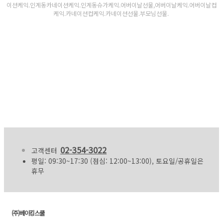
이션케익.인계동카네이션케익.인계동슈가케익.어버이날선물,어버이날케익.어버이날컵
케익.카네이션컵케익.카네이션선물.부모님선물.
02-354-3022
고객센터
평일: 09:30~17:30 (점심: 12:00~13:00), 토요일/공휴일은
휴무
(주)베이킹스쿨