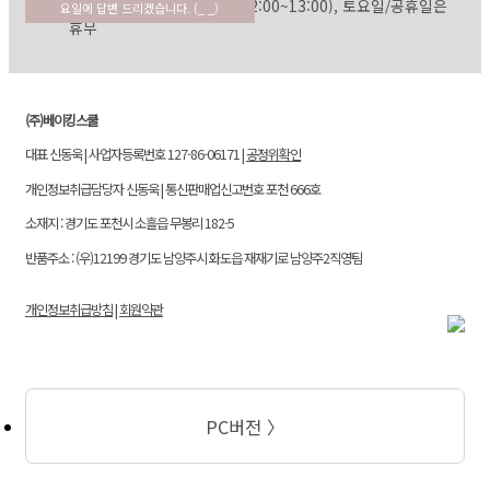
평일: 09:30~17:30 (점심: 12:00~13:00), 토요일/공휴일은
요일에 답변 드리겠습니다. (_ _)
휴무
(주)베이킹스쿨
대표 신동욱 | 사업자등록번호 127-86-06171 |
공정위확인
개인정보취급담당자 신동욱 | 통신판매업신고번호 포천 666호
소재지 : 경기도 포천시 소흘읍 무봉리 182-5
반품주소 : (우)12199 경기도 남양주시 화도읍 재재기로 남양주2직영팀
개인정보취급방침
|
회원약관
PC버전 〉