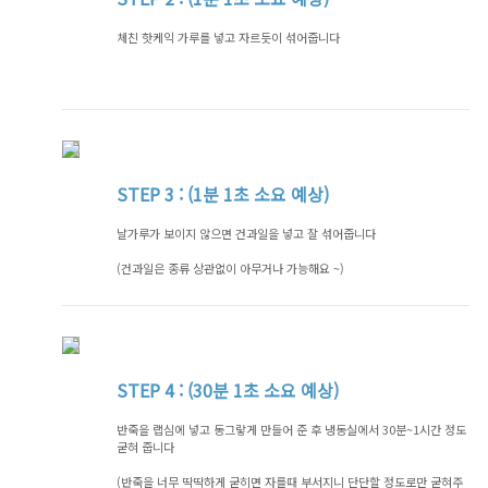
체친 핫케익 가루를 넣고 자르듯이 섞어줍니다
STEP
3 : (1분 1초 소요 예상)
날가루가 보이지 않으면 건과일을 넣고 잘 섞어줍니다
(건과일은 종류 상관없이 아무거나 가능해요 ~)
STEP
4 : (30분 1초 소요 예상)
반죽을 랩심에 넣고 동그랗게 만들어 준 후 냉동실에서 30분~1시간 정도
굳혀 줍니다
(반죽을 너무 딱딱하게 굳히면 자를때 부서지니 단단할 정도로만 굳혀주