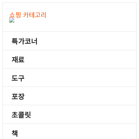
쇼핑 카테고리
특가코너
재료
도구
포장
초콜릿
책