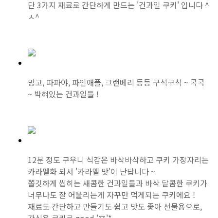
단 3가지 재료로 간단하게 만드는 '건과일 쿠키' 입니다 ^
ㅅ^
망고, 파파야, 파인애플, 크랜베리 등등 구석구석 ~ 콕콕
~ 박혀있는 건과일들 !
12분 정도 구우니 식감은 바삭바삭하고 쿠키 가장자리는
카라멜화 되서 '카라멜 맛'이 난답니다 ~
쫄깃하게 씹히는 새콤한 건과일들과 바삭 달콤한 쿠키가
너무나도 잘 어울리는게 자꾸만 먹게되는 쿠키에요 !
재료도 간단하고 만들기도 쉽고 맛도 좋아 선물용으로,
간식용 쿠키로 good '∇'*