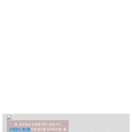
토, 일요일은 전화를 받지 않습니다.
02-354-3022
고객센터
고객문의 게시판
으로 문의를 남겨주시면, 월