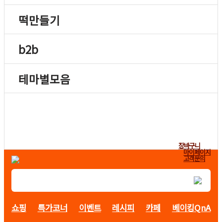
떡만들기
b2b
테마별모음
장바구니
마이페이지
고객문의
쇼핑
특가코너
이벤트
레시피
카페
베이킹QnA