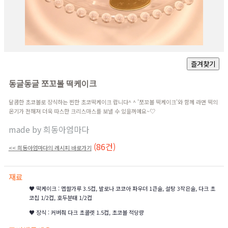
동글동글 쪼꼬볼 떡케이크
달콤한 초코볼로 장식하는 찐한 초코떡케이크 랍니다^ ^ '쪼꼬볼 떡케이크'와 함께 라면 떡의
온기가 전해져 더욱 따스한 크리스마스를 보낼 수 있을꺼예요~♡
made by
희동아엄마다
(86건)
<< 희동아엄마다의 레시피 바로가기
재료
♥ 떡케이크 : 멥쌀가루 3.5컵, 발로나 코코아 파우더 1큰술, 설탕 3작은술, 다크 초
코칩 1/2컵, 호두분태 1/2컵
♥ 장식 : 커버춰 다크 초콜렛 1.5컵, 초코볼 적당량