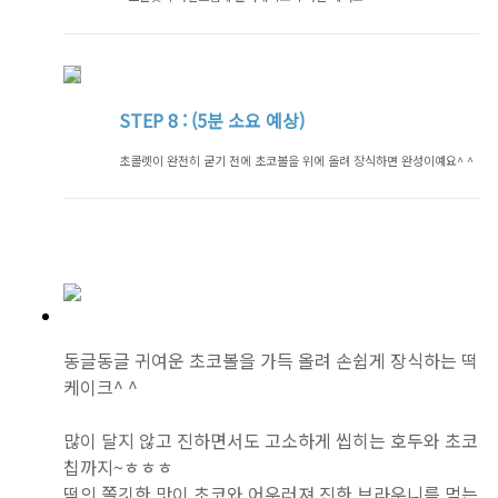
STEP
8 : (5분 소요 예상)
초콜렛이 완전히 굳기 전에 초코볼을 위에 올려 장식하면 완성이예요^ ^
동글동글 귀여운 초코볼을 가득 올려 손쉽게 장식하는 떡
케이크^ ^
많이 달지 않고 진하면서도 고소하게 씹히는 호두와 초코
칩까지~ㅎㅎㅎ
떡의 쫄깃한 맛이 초코와 어우러져 진한 브라우니를 먹는