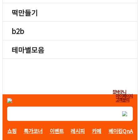
떡만들기
b2b
테마별모음
장바구니
마이페이지
고객문의
쇼핑
특가코너
이벤트
레시피
카페
베이킹QnA