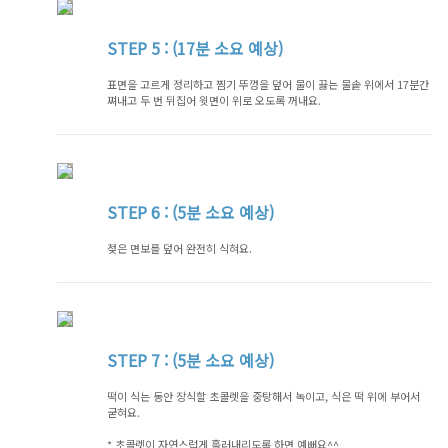
STEP
5 : (17분 소요 예상)
표면을 고르게 정리하고 찜기 뚜껑을 덮어 물이 끓는 물솥 위에서 17분간
쪄내고 두 번 뒤집어 윗면이 위로 오도록 꺼내요.
STEP
6 : (5분 소요 예상)
젖은 면보를 덮어 완전히 식혀요.
STEP
7 : (5분 소요 예상)
떡이 식는 동안 장식할 초콜렛을 중탕해서 녹이고, 식은 떡 위에 부어서
굳혀요.
* 초콜렛이 자연스럽게 흘러내리도록 하면 예뻐요^^