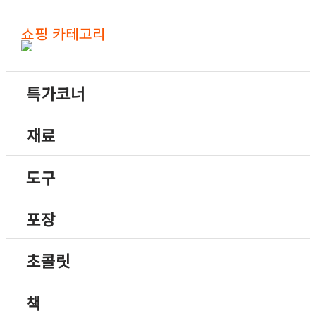
쇼핑 카테고리
특가코너
재료
도구
포장
초콜릿
책