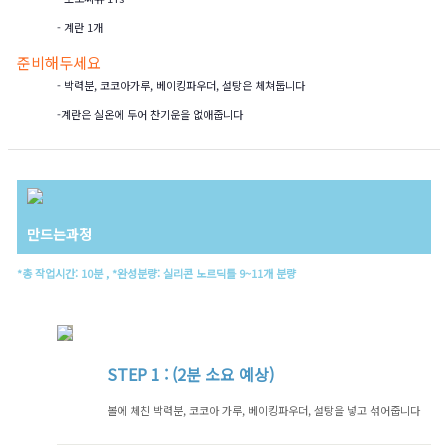
- 계란 1개
준비해두세요
- 박력분, 코코아가루, 베이킹파우더, 설탕은 체쳐둡니다
-계란은 실온에 두어 찬기운을 없애줍니다
만드는과정
*총 작업시간: 10분 , *완성분량: 실리콘 노르딕틀 9~11개 분량
STEP
1 : (2분 소요 예상)
볼에 체친 박력분, 코코아 가루, 베이킹파우더, 설탕을 넣고 섞어줍니다