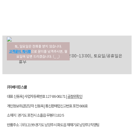
토, 일요일은 전화를 받지 않습니다.
02-354-3022
고객센터
고객문의 게시판
으로 문의를 남겨주시면, 월
평일: 09:30~17:30 (점심: 12:00~13:00), 토요일/공휴일은
요일에 답변 드리겠습니다. (_ _)
휴무
(주)베이킹스쿨
대표 신동욱 | 사업자등록번호 127-86-06171 |
공정위확인
개인정보취급담당자 신동욱 | 통신판매업신고번호 포천 666호
소재지 : 경기도 포천시 소흘읍 무봉리 182-5
반품주소 : (우)12199 경기도 남양주시 화도읍 재재기로 남양주2직영팀