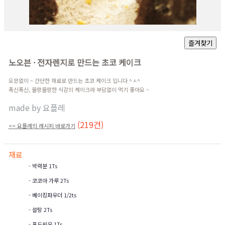
노오븐 · 전자렌지로 만드는 초코 케이크
오븐없이 ~ 간단한 재료로 만드는 초코 케이크 입니다 ^ㅅ^
폭신폭신, 몰랑몰랑한 식감의 케이크라 부담없이 먹기 좋아요 ~
made by
요플레
(219건)
<< 요플레의 레시피 바로가기
재료
- 박력분 1Ts
- 코코아 가루 2Ts
- 베이킹파우더 1/2ts
- 설탕 2Ts
- 포도씨유 1Ts