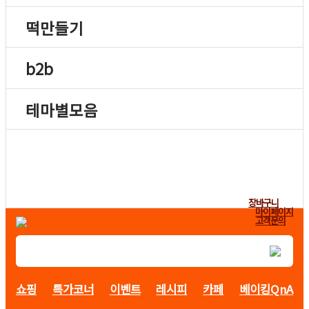
떡만들기
b2b
테마별모음
장바구니
마이페이지
고객문의
쇼핑
특가코너
이벤트
레시피
카페
베이킹QnA