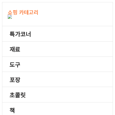
쇼핑 카테고리
특가코너
재료
도구
포장
초콜릿
책