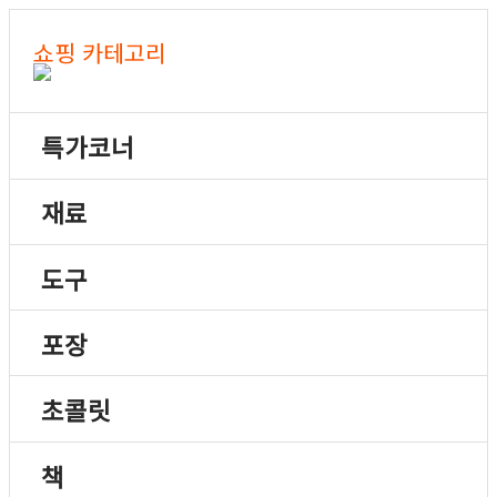
쇼핑 카테고리
특가코너
재료
도구
포장
초콜릿
책