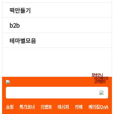
떡만들기
b2b
테마별모음
장바구니
마이페이지
고객문의
쇼핑
특가코너
이벤트
레시피
카페
베이킹QnA