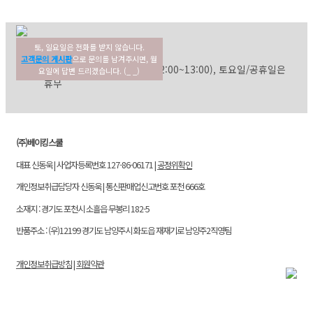
토, 일요일은 전화를 받지 않습니다.
02-354-3022
고객센터
고객문의 게시판
으로 문의를 남겨주시면, 월
평일: 09:30~17:30 (점심: 12:00~13:00), 토요일/공휴일은
요일에 답변 드리겠습니다. (_ _)
휴무
(주)베이킹스쿨
대표 신동욱 | 사업자등록번호 127-86-06171 |
공정위확인
개인정보취급담당자 신동욱 | 통신판매업신고번호 포천 666호
소재지 : 경기도 포천시 소흘읍 무봉리 182-5
반품주소 : (우)12199 경기도 남양주시 화도읍 재재기로 남양주2직영팀
개인정보취급방침
|
회원약관