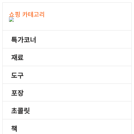
쇼핑 카테고리
특가코너
재료
도구
포장
초콜릿
책