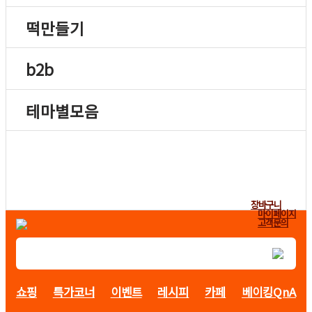
떡만들기
b2b
테마별모음
장바구니
마이페이지
고객문의
쇼핑
특가코너
이벤트
레시피
카페
베이킹QnA