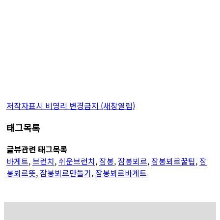
저작자표시
비영리
변경금지
(새창열림)
태그목록
글뷰관련 태그목록
바게트
,
브런치
,
쉬운브런치
,
잠봉
,
잠봉뵈르
,
잠봉뵈르꿀팁
,
잠
봉뵈르뜻
,
잠봉뵈르만들기
,
잠봉뵈르바게트