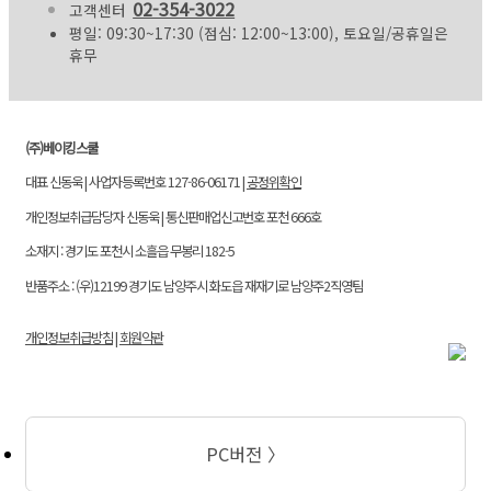
02-354-3022
고객센터
평일: 09:30~17:30 (점심: 12:00~13:00), 토요일/공휴일은
휴무
(주)베이킹스쿨
대표 신동욱 | 사업자등록번호 127-86-06171 |
공정위확인
개인정보취급담당자 신동욱 | 통신판매업신고번호 포천 666호
소재지 : 경기도 포천시 소흘읍 무봉리 182-5
반품주소 : (우)12199 경기도 남양주시 화도읍 재재기로 남양주2직영팀
개인정보취급방침
|
회원약관
PC버전 〉