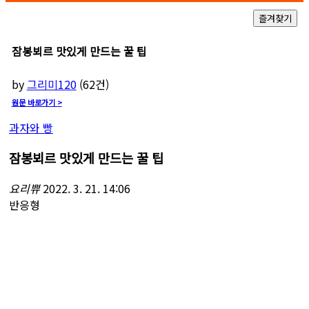
잠봉뵈르 맛있게 만드는 꿀 팁
by
그리미120
(
62
건)
원문 바로가기 >
과자와 빵
잠봉뵈르 맛있게 만드는 꿀 팁
요리쀼
2022. 3. 21. 14:06
반응형