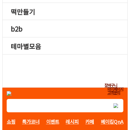
떡만들기
b2b
테마별모음
장바구니
마이페이지
고객문의
쇼핑
특가코너
이벤트
레시피
카페
베이킹QnA