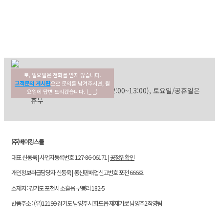
토, 일요일은 전화를 받지 않습니다.
02-354-3022
고객센터
고객문의 게시판
으로 문의를 남겨주시면, 월
평일: 09:30~17:30 (점심: 12:00~13:00), 토요일/공휴일은
요일에 답변 드리겠습니다. (_ _)
휴무
(주)베이킹스쿨
대표 신동욱 | 사업자등록번호 127-86-06171 |
공정위확인
개인정보취급담당자 신동욱 | 통신판매업신고번호 포천 666호
소재지 : 경기도 포천시 소흘읍 무봉리 182-5
반품주소 : (우)12199 경기도 남양주시 화도읍 재재기로 남양주2직영팀