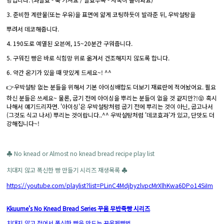
3. 준비한 계란물(또는 우유)을 표면에 얇게 코팅하듯이 발라준 뒤, 우박설탕을
뿌려서 데코해줍니다.
4. 190도로 예열된 오븐에, 15~20분간 구워줍니다.
5. 구워진 빵은 바로 식힘망 위로 옮겨서 건조해지지 않도록 합니다.
6. 약간 온기가 있을 때 맛있게 드세요~! ^^
👉우박설탕 없는 분들을 위해서 기본 아이싱배합도 더보기 재료란에 적어놨어요. 필요
하신 분들은 쓰세요~ 물론, 굽기 전에 아이싱을 뿌리는 분들이 없을 것 같지만?!😝 혹시
나해서 얘기드리자면. '아이싱'은 우박설탕처럼 굽기 전에 뿌리는 것이 아닌, 굽고나서
(그것도 식고 나서) 뿌리는 것이랍니다..^^ 우박설탕처럼 '데코효과'가 있고, 단맛도 더
강해집니다~!
♣ No knead or Almost no knead bread recipe play list
치대지 않고 폭신한 빵 만들기 시리즈 재생목록 ♣
https://youtube.com/playlist?list=PLinC4MdjbyzlvpcMrXlhKwa6DPo14SiIm
Kkuume's No Knead Bread Series 꾸움 무반죽빵 시리즈
치대지 않고 접어서 폭신한 빵을 만드는 꾸움제빵법