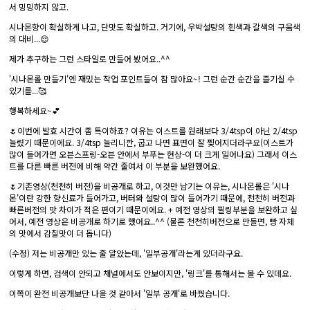
서 밍밍하지 않고.
시나몬향이 확실하게 나고, 단맛도 확실하고. 거기에, 우박설탕의 흰색과 갈색의 구움색
의 대비...😌
제가 추구하는 그런 스타일로 만들어 봤어요..^^
'시나몬롤 만들기'엔 재밌는 작업 포인트들이 참 많아요~! 그런 순간 순간을 즐기실 수
있기를...🥰
행복하세요~💕
🌷이번에 발효 시간이 좀 특이하죠? 이유는 이스트를 원래보다 3/4tsp이 아닌 2/4tsp
늘렸기 때문이에요. 3/4tsp 늘리니깐, 굽고 나면 표면이 잘 찢어지더라구요(이스트가
많이 들어가면 오븐스프링-오븐 안에서 부푸는 현상-이 더 크게 일어나요) 그래서 이스
트를 다른 빠른 버전에 비해 약간 줄여서 이 부분을 보완했어요.
🌷기존영상(천천히 버전)을 비공개로 하고, 이것만 남기는 이유는, 시나몬롤은 '시나
몬'이란 강한 향신료가 들어가고, 버터와 설탕이 많이 들어가기 때문에, 천천히 버전과
빠른버전의 맛 차이가 적은 편이기 때문이에요. + 예전 영상의 필링부분을 보완하고 싶
어서, 예전 영상은 비공개로 하기로 했어요..^^ (물론 천천히버전으로 만들면, 빵 자체
의 맛에서 감칠맛이 더 돕니다)
(수정) 저는 비공개만 있는 줄 알았는데, '일부공개'라는게 있더라구요.
이렇게 하면, 검색이 안되고 채널에서도 안보이지만, '링크'를 통해서는 볼 수 있데요.
이쪽이 완전 비공개보단 나을 것 같아서 '일부 공개'로 바꿨습니다.