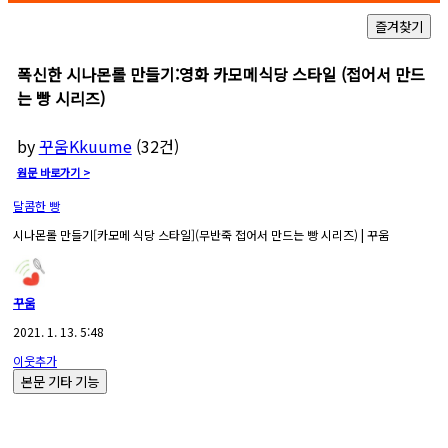
폭신한 시나몬롤 만들기:영화 카모메식당 스타일 (접어서 만드
는 빵 시리즈)
by
꾸움Kkuume
(
32
건)
원문 바로가기 >
달콤한 빵
시나몬롤 만들기[카모메 식당 스타일](무반죽 접어서 만드는 빵 시리즈) | 꾸움
꾸움
2021. 1. 13. 5:48
이웃추가
본문 기타 기능