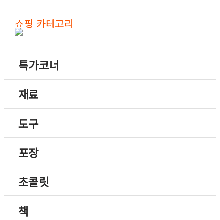
쇼핑 카테고리
특가코너
재료
도구
포장
초콜릿
책