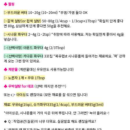
♣ 필링
▷부드러운 버터
10~20g (10~20ml) *무염/가염 둘다 OK
▷갈색 설탕(or 흰색 설탕)
50~80g (1/4cup ~ 1/3cup+1Tbsp) *확실히 단게 좋다
면 80g, 삼삼하게 단게 좋다면 50g을 추천해요.
▷시나몬 파우더
2~4g (1~2tsp) *취향에 따라 사용해요. 저는 확실한게 좋아서 4g을
넣습니다.
▷(선택사항) 아몬드 파우더
4g (2/3Tbsp)
▷(선택사항) 카다몬 파우더
3꼬집 *북유럽st 시나몬롤에 들어가는 재료에요. '팍' 강하
게 오는 그런 향이 있어요.
♣ 계란물
(계란물대신 우유만도 사용가능합니다)
▷ 노른자 1개 + 우유 1Tbsp
♣ 우박설탕 for 데코
(선택! 하지만 추천^^)
또는 👉
아이싱
도 괜찮아요 (모든 재료를 잘 섞으면 됩니다)
재료: 우유6g(1tsp), 슈가파우더35g(1/4cup), 부드러운 버터5g(5ml)
*아이싱은, 시나몬롤이 거의 식은 뒤에 뿌립니다. 안 그러면? 녹아 흘러요~!
🍀 Q : 작업공간(실온)이 너무 더워요. 실온발효 해도 괜찮을까요?
A : 만졌을 때 찬기가 있는 우유를 사용해서 반죽의 온도를 내려줍니다.