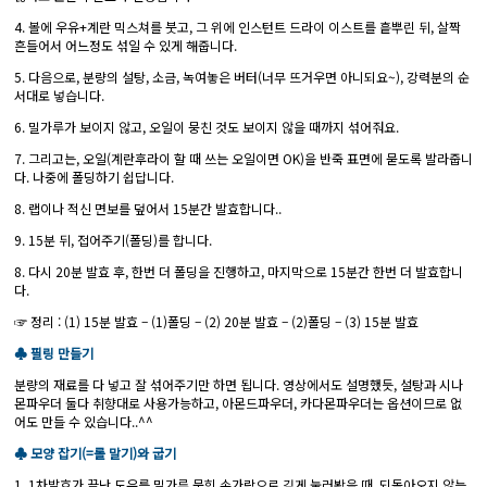
4. 볼에 우유+계란 믹스쳐를 붓고, 그 위에 인스턴트 드라이 이스트를 흩뿌린 뒤, 살짝
흔들어서 어느정도 섞일 수 있게 해줍니다.
5. 다음으로, 분량의 설탕, 소금, 녹여놓은 버터(너무 뜨거우면 아니되요~), 강력분의 순
서대로 넣습니다.
6. 밀가루가 보이지 않고, 오일이 뭉친 것도 보이지 않을 때까지 섞어줘요.
7. 그리고는, 오일(계란후라이 할 때 쓰는 오일이면 OK)을 반죽 표면에 묻도록 발라줍니
다. 나중에 폴딩하기 쉽답니다.
8. 랩이나 적신 면보를 덮어서 15분간 발효합니다..
9. 15분 뒤, 접어주기(폴딩)를 합니다.
8. 다시 20분 발효 후, 한번 더 폴딩을 진행하고, 마지막으로 15분간 한번 더 발효합니
다.
☞ 정리 : (1) 15분 발효 – (1)폴딩 – (2) 20분 발효 – (2)폴딩 – (3) 15분 발효
♣ 필링 만들기
분량의 재료를 다 넣고 잘 섞어주기만 하면 됩니다. 영상에서도 설명했듯, 설탕과 시나
몬파우더 둘다 취향대로 사용가능하고, 아몬드파우더, 카다몬파우더는 옵션이므로 없
어도 만들 수 있습니다..^^
♣ 모양 잡기(=롤 말기)와 굽기
1. 1차발효가 끝난 도우를 밀가루 묻힌 손가락으로 깊게 눌러봤을 때, 되돌아오지 않는