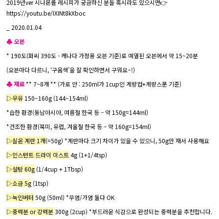
2019년ver 시나몬롤 레시피가 궁금하신 분들 혹시라도 있으시면👉
https://youtu.be/IXINt8kXboc
_ 2020.01.04
♣ 오븐
* 190도(화씨 390도 - 캐나다 가정용 오븐 기준)로 예열된 오븐에서 약 15~20분
(오븐마다 다르니, ‘구움색’을 잘 확인하면서 구워요~!)
♣ 재료
** 7~8개 ** (가로 안 : 250ml가 1cup인 계량컵+계량스푼 기준)
▷우유
150~160g (144~154ml)
*습한 환경(동남아시아, 여름철 한국 등 – 약 150g=144ml)
*건조한 환경(북미, 유럽, 겨울철 한국 등 – 약 160g=154ml)
▷실온 계란 1개
(=50g) *계란마다 크기 차이가 있을 수 있으니, 50g만 재서 사용해요
▷인스턴트 드라이 이스트
4g (1+1/4tsp)
▷설탕 60g
(1/4cup + 1Tbsp)
▷소금 5g
(1tsp)
▷녹인버터
50g (50ml) *무염/가염 둘다 OK
▷중력분 or 강력분
300g (2cup) *부드러운 식감으로 완성되는 중력분을 추천합니다.