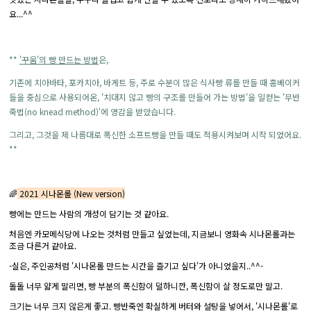
요...^^
**
'꾸움'의 빵 만드는 방법
은,
기존에 치아바타, 포카치아, 바게트 등, 주로 수분이 많은 식사빵 류를 만들 때 홈베이커
들을 중심으로 사용되어온, '치대지 않고 빵의 구조를 만들어 가는 방법'을 일컫는 '무반
죽법(no knead method)'에 영감을 받았습니다.
그리고, 그것을 제 나름대로 폭신한 소프트빵을 만들 때도 적용시켜보며 시작 되었어요.
**
🌈
2021 시나몬롤 (New version)
빵에는 만드는 사람의 개성이 담기는 것 같아요.
처음엔 카모메식당에 나오는 것처럼 만들고 싶었는데, 지금보니 영화속 시나몬롤과는
조금 다른거 같아요.
-실은, 주인공처럼 '시나몬롤 만드는 시간을 즐기고 싶다'가 아니었을지..^^-
돌돌 너무 얇게 말리면, 빵 부분의 폭신함이 덜하니깐, 폭신함이 살 정도로만 말고.
크기는 너무 크지 않은게 좋고. 빵반죽엔 확실하게 버터와 설탕을 넣어서, '시나몬롤'로