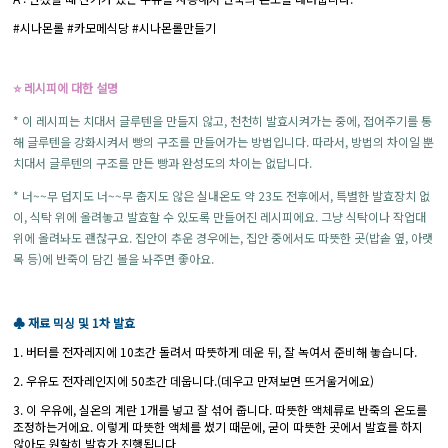
#시나몬롤
#카모메식당
#시나몬롤만들기
⭐ 레시피에 대한 설명
* 이 레시피는 치대서 글루텐을 만들지 않고, 천천히 발효시켜가는 중에, 접어주기를 통
해 글루텐을 강화시켜서 빵의 구조를 만들어가는 방법입니다. 따라서, 방법의 차이일 뿐
치대서 글루텐의 구조를 만든 빵과 완성도의 차이는 없답니다.
* 너~~무 덥지도 너~~무 춥지도 않은 실내온도 약 23도 전후에서, 특별한 발효장치 없
이, 식탁 위에 올려놓고 발효할 수 있도록 만들어진 레시피에요. 그냥 식탁이나 작업대
위에 올려놔도 괜찮구요. 집안이 추운 경우에는, 집안 중에서도 따뜻한 곳(밥솥 옆, 아랫
목 등)에 반죽이 담긴 볼을 놔주면 좋아요.
♣ 재료 믹싱 및 1차 발효
1. 버터를 전자레지에 10초간 돌려서 따뜻하게 데운 뒤, 잘 녹여서 준비해 놓습니다.
2. 우유도 전자레인지에 50초간 데웁니다.(데우고 만져보면 뜨거울거에요)
3. 이 우유에, 실온의 계란 1개를 넣고 잘 섞어 줍니다. 따뜻한 액체류로 반죽의 온도를
조정하는거에요. 이렇게 따뜻한 액체를 썼기 때문에, 굳이 따뜻한 곳에서 발효를 하지
않아도 원할히 발효가 진행됩니다