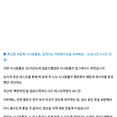
▶
폭신한 무반죽 시나몬롤로, 집에서도 카모메식당을 차려봐요~ (소요시간 1시간 30
분)
이번 시나몬롤은 2019년도에 업로드됐었던 시나몬롤의 업그레이드 버전입니다.
당시에 많은 테스트를 통해 제 맘에 쏙 드는 시나몬롤의 빵반죽의 배합과 레시피를 완성
했던 것인데요.
최근에 '빠른버전'을 업로드하려고 다시 테스트하면서 보니깐
아무래도, 안에 필링이 많이 녹아 흐르지 않도록 방지하는 법, 굽는 온도 등을 보완해서
다시 올리는게 좋을 것 같아서, 영상을 아예 새로 만들게 되었습니다.
맛있는 시나몬롤을, 누구나 즐겁고 쉽게 만들 수 있도록 전보다도 상세히 가이드해봤어