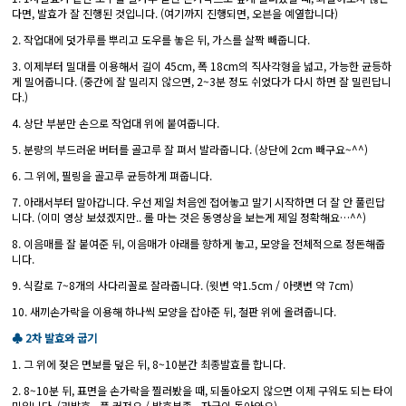
다면, 발효가 잘 진행된 것입니다. (여기까지 진행되면, 오븐을 예열합니다)
2. 작업대에 덧가루를 뿌리고 도우를 놓은 뒤, 가스를 살짝 빼줍니다.
3. 이제부터 밀대를 이용해서 길이 45cm, 폭 18cm의 직사각형을 넓고, 가능한 균등하
게 밀어줍니다. (중간에 잘 밀리지 않으면, 2~3분 정도 쉬었다가 다시 하면 잘 밀린답니
다.)
4. 상단 부분만 손으로 작업대 위에 붙여줍니다.
5. 분량의 부드러운 버터를 골고루 잘 펴서 발라줍니다. (상단에 2cm 빼구요~^^)
6. 그 위에, 필링을 골고루 균등하게 펴줍니다.
7. 아래서부터 말아갑니다. 우선 제일 처음엔 접어놓고 말기 시작하면 더 잘 안 풀린답
니다. (이미 영상 보셨겠지만.. 롤 마는 것은 동영상을 보는게 제일 정확해요…^^)
8. 이음매를 잘 붙여준 뒤, 이음매가 아래를 향하게 놓고, 모양을 전체적으로 정돈해줍
니다.
9. 식칼로 7~8개의 사다리꼴로 잘라줍니다. (윗변 약1.5cm / 아랫변 약 7cm)
10. 새끼손가락을 이용해 하나씩 모양을 잡아준 뒤, 철판 위에 올려줍니다.
♣ 2차 발효와 굽기
1. 그 위에 젖은 면보를 덮은 뒤, 8~10분간 최종발효를 합니다.
2. 8~10분 뒤, 표면을 손가락을 찔러봤을 때, 되돌아오지 않으면 이제 구워도 되는 타이
밍입니다. (과발효 - 푹 커져요 / 발효부족 - 자국이 돌아와요)