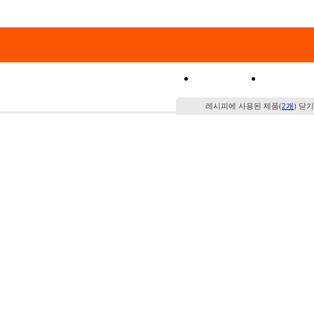
쇼핑몰
특가코
레시피에 사용된 제품(
2개
)
닫기