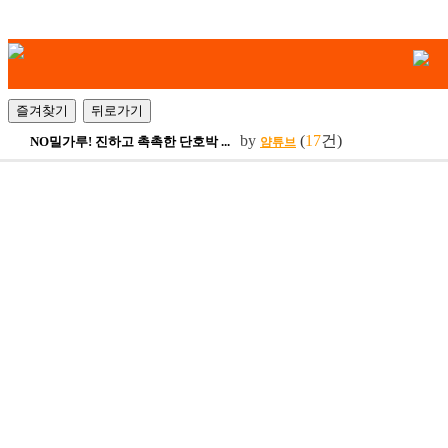
by
(
17
건)
NO밀가루! 진하고 촉촉한 단호박 ...
얌튜브