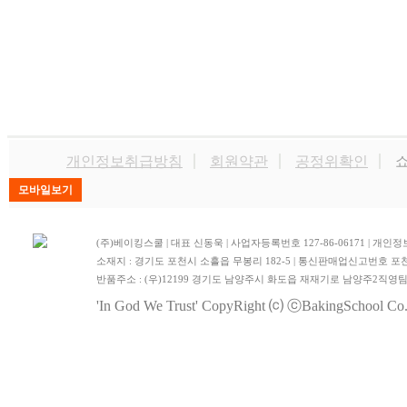
개인정보취급방침
회원약관
공정위확인
쇼
(주)베이킹스쿨 | 대표 신동욱 | 사업자등록번호 127-86-06171 | 
소재지 : 경기도 포천시 소흘읍 무봉리 182-5 | 통신판매업신고번호 포천
반품주소 : (우)12199 경기도 남양주시 화도읍 재재기로 남양주2직영
'In God We Trust'
CopyRight ⒞ ⓒBakingSchool Co.,L