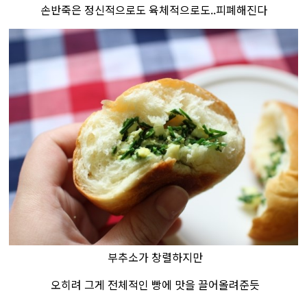
손반죽은 정신적으로도 육체적으로도..피폐해진다​
부추소가 창렬하지만
오히려 그게 전체적인 빵에 맛을 끌어올려준듯