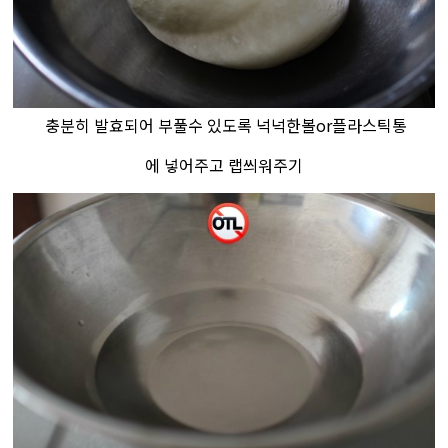
충분히 발효되어 부풀수 있도록 넉넉한볼or플라스틱통
에 넣어주고​
​ 랩씌워주기