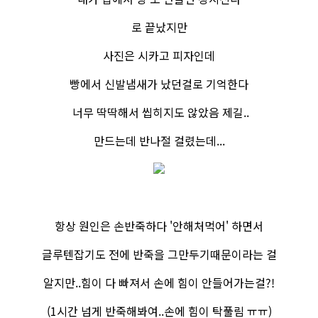
로 끝났지만
​사진은 시카고 피자인데
빵에서 신발냄새가 났던걸로 기억한다
너무 딱딱해서 씹히지도 않았음 제길..
만드는데 반나절 걸렸는데...
항상 원인은 손반죽하다 '안해처먹어' 하면서
글루텐잡기도 전에 반죽을 그만​두기때문이라는 걸
알지만..힘이 다 빠져서 손에 힘이 안들어가는걸?!​
(1시간 넘게 반죽해봐여..손에 힘이 탁풀림 ㅠㅠ)