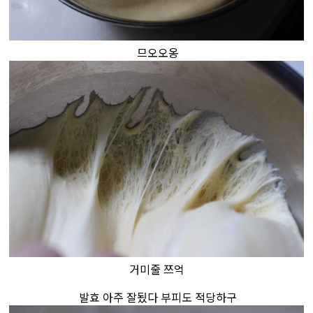
므오오옹
거미줄 쯔억
발효 아주 잘됬다 부피도 적당하구