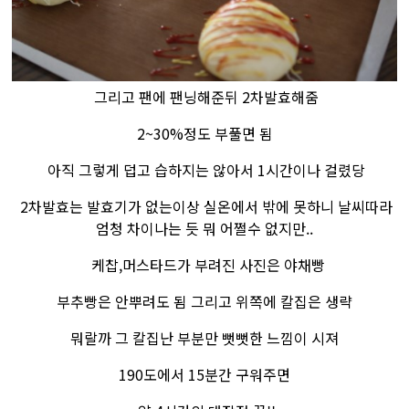
그리고 팬에 팬닝해준뒤 2차발효해줌
2~30%정도 부풀면 됨
아직 그렇게 덥고 습하지는 않아서 1시간이나 걸렸당
2차발효는 발효기가 없는이상 실온에서 밖에 못하니 날씨따라
엄청 차이나는 듯 뭐 어쩔수 없지만..
케찹,머스타드가 부려진 사진은 야채빵
부추빵은 안뿌려도 됨 그리고 위쪽에 칼집은 생략
뭐랄까 그 칼집난 부분만 뻣뻣한 느낌이 시져​
190도에서 15분간 구워주면