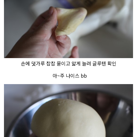
손에 덧가루 찹찹 묻이고 얇게 늘려 글루텐 확인
​ 아~주 나이스 bb