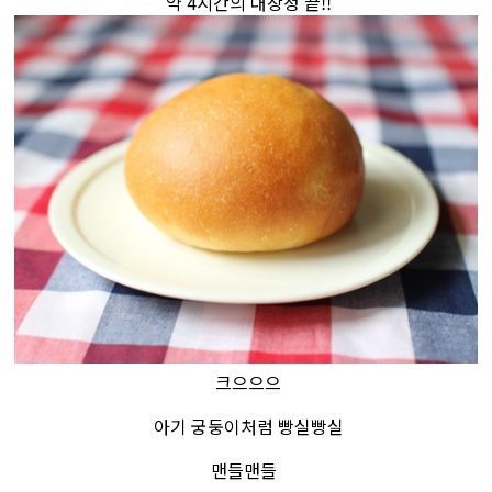
약 4시간의 대장정 끝!!
크으으으
아기 궁둥이처럼 빵실빵실
맨들맨들 ​