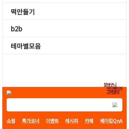
떡만들기
b2b
테마별모음
장바구니
마이페이지
고객문의
쇼핑
특가코너
이벤트
레시피
카페
베이킹QnA