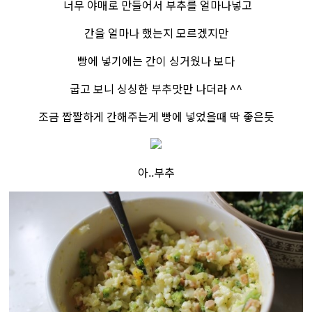
너무 야매로 만들어서 부추를 얼마나넣고
간을 얼마나 했는지 모르겠지만
빵에 넣기에는 간이 싱거웠나 보다
굽고 보니 싱싱한 부추맛만 나더라 ^^
조금 짭짤하게 간해주는게 빵에 넣었을때 딱 좋은듯
아..부추​