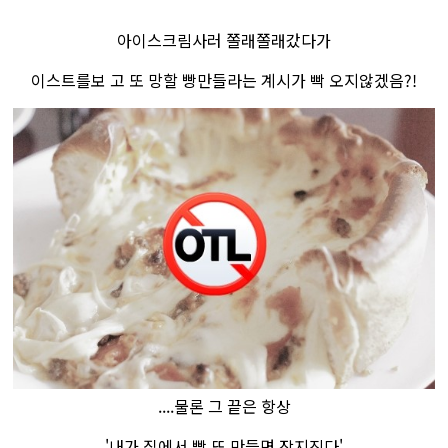
아이스크림사러 ​쫄
래쫄래갔다가
이스트를보 고 또 망할 빵만들라는 계시가 빡 오지않겠음?!
....물론 그 끝은 항상
'
내가 집에서 빵 또 만들면 장지진다'