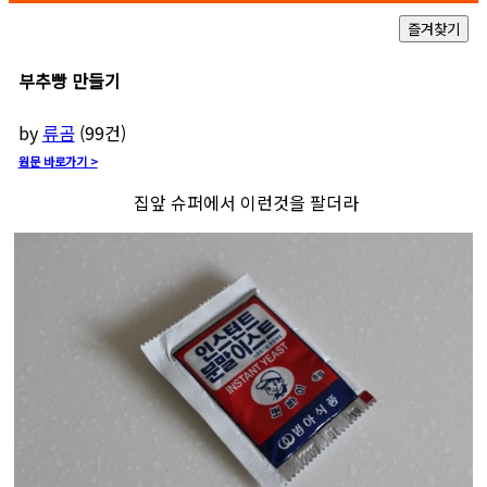
부추빵 만들기
by
류곰
(
99
건)
원문 바로가기 >
집앞 슈퍼에서 이런것을 팔더라