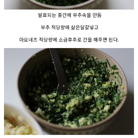
발효되는 중간에 부추속을 만듬
부추 적당량에 삶은달걀넣고
마요네즈 적당량에 소금후추로 간을 해주면 된다.