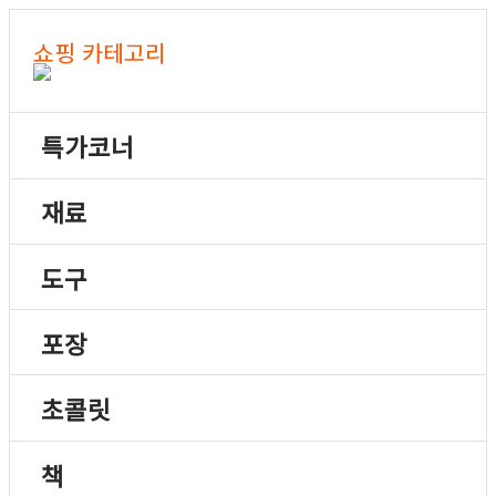
쇼핑 카테고리
특가코너
재료
도구
포장
초콜릿
책