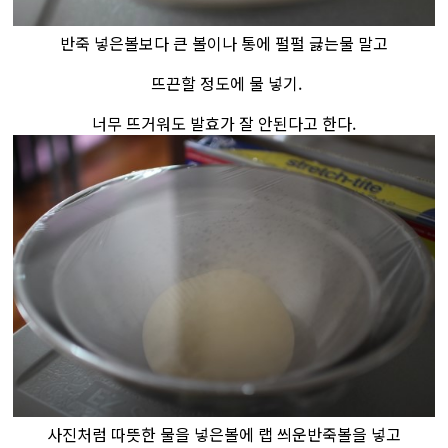
반죽 넣은볼보다 큰 볼이나 통에 펄펄 긇는물 말고
뜨끈할 정도에 물 넣기.
너무 뜨거워도 발효가 잘 안된다고 한다.
사진처럼 따뜻한 물을 넣은볼에 랩 씌운반죽볼을 넣고