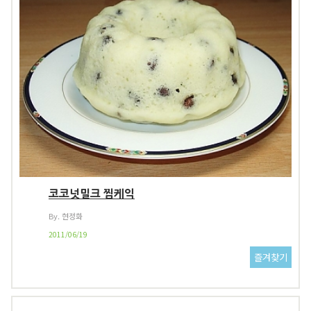
코코넛밀크 찜케익
By. 현정화
2011/06/19