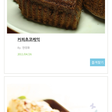
커피초코케익
By. 현정화
2011/04/26