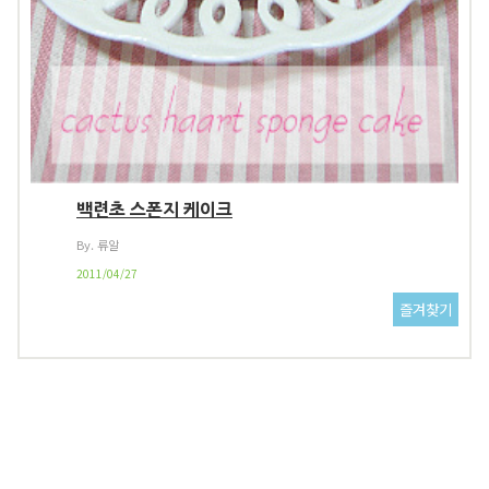
백련초 스폰지 케이크
By. 류알
2011/04/27