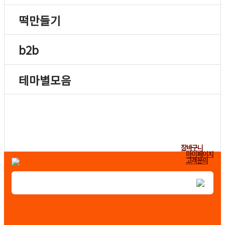
떡만들기
b2b
테마별모음
장바구니
마이페이지
고객문의