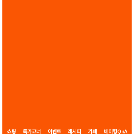
쇼핑
특가코너
이벤트
레시피
카페
베이킹QnA