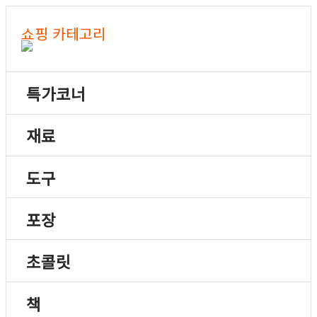
쇼핑 카테고리
특가코너
재료
도구
포장
초콜릿
책