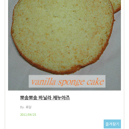
뽀송뽀송 바닐라 제누아즈
By. 류알
2011/04/25