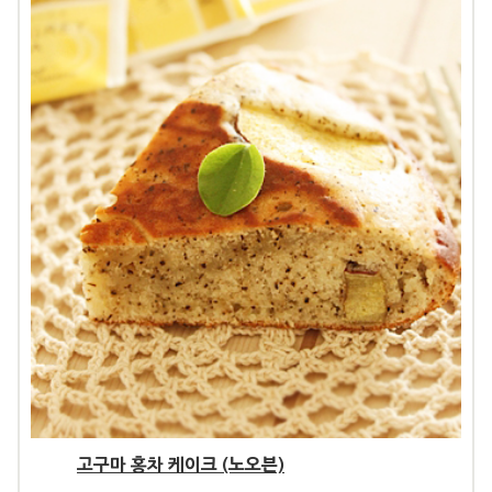
고구마 홍차 케이크 (노오븐)